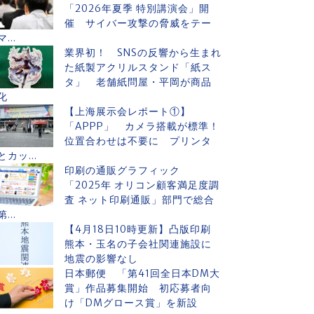
「2026年夏季 特別講演会」開
催 サイバー攻撃の脅威をテー
マ...
業界初！ SNSの反響から生まれ
た紙製アクリルスタンド「紙ス
タ」 老舗紙問屋・平岡が商品
化
【上海展示会レポート①】
「APPP」 カメラ搭載が標準！
位置合わせは不要に プリンタ
とカッ...
印刷の通販グラフィック
「2025年 オリコン顧客満足度調
査 ネット印刷通販」部門で総合
第...
【4月18日10時更新】凸版印刷
熊本・玉名の子会社関連施設に
地震の影響なし
日本郵便 「第41回全日本DM大
賞」作品募集開始 初応募者向
け「DMグロース賞」を新設