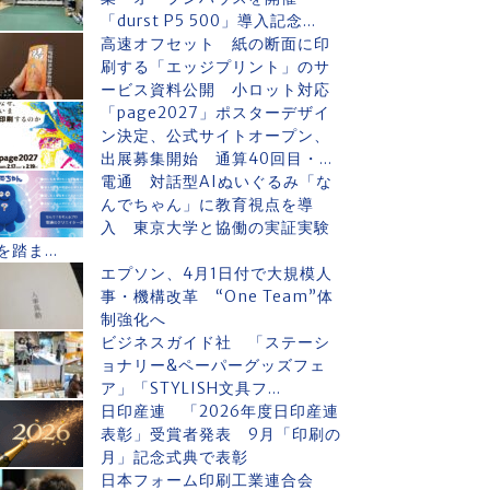
「durst P5 500」導入記念...
高速オフセット 紙の断面に印
刷する「エッジプリント」のサ
ービス資料公開 小ロット対応
「page2027」ポスターデザイ
ン決定、公式サイトオープン、
出展募集開始 通算40回目・...
電通 対話型AIぬいぐるみ「な
んでちゃん」に教育視点を導
入 東京大学と協働の実証実験
を踏ま...
エプソン、4月1日付で大規模人
事・機構改革 “One Team”体
制強化へ
ビジネスガイド社 「ステーシ
ョナリー&ペーパーグッズフェ
ア」「STYLISH文具フ...
日印産連 「2026年度日印産連
表彰」受賞者発表 9月「印刷の
月」記念式典で表彰
日本フォーム印刷工業連合会