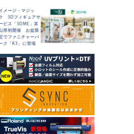
イメージ・マジッ
ク 3Dフィギュアサ
ービス「3DME」富
山県初開催 お盆限
定でファニチャーパ
ーク「K3」に登場