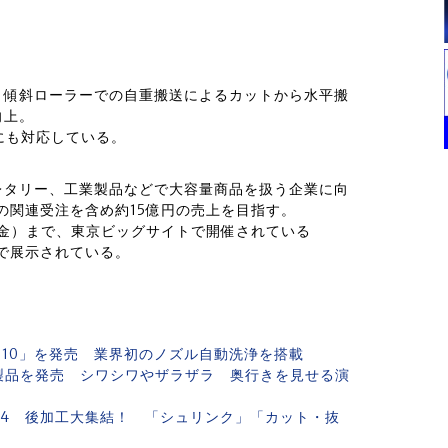
、傾斜ローラーでの自重搬送によるカットから水平搬
向上。
にも対応している。
レタリー、工業製品などで大容量商品を扱う企業に向
の関連受注を含め約15億円の売上を目指す。
（金）まで、東京ビッグサイトで開催されている
スで展示されている。
010」を発売 業界初のノズル自動洗浄を搭載
製品を発売 シワシワやザラザラ 奥行きを見せる演
ポート4 後加工大集結！ 「シュリンク」「カット・抜