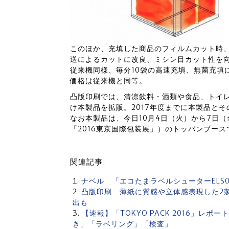
このほか、充填した商品のフィルムカット時
送によるカットに改良、ミシン目カット性を
従来機同様、毎分10袋の高速充填、無菌充填
価格は従来機と同等。
凸版印刷では、清涼飲料・酒類や食品、トイ
け本製品を拡販。2017年度までに本製品とそ
なお本製品は、今日10月4日（火）から7日
「2016東京国際包装展」）のトッパンブー
関連記事:
ナベル 「エコたまラベルシューターELS
凸版印刷 薄紙に質感や立体感表現した2
出も
【速報】「TOKYO PACK 2016」レ
き」「ラベリング」「検査」