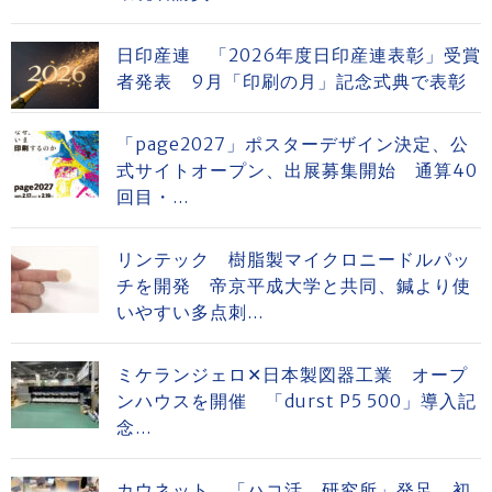
日印産連 「2026年度日印産連表彰」受賞
者発表 9月「印刷の月」記念式典で表彰
「page2027」ポスターデザイン決定、公
式サイトオープン、出展募集開始 通算40
回目・...
リンテック 樹脂製マイクロニードルパッ
チを開発 帝京平成大学と共同、鍼より使
いやすい多点刺...
ミケランジェロ✕日本製図器工業 オープ
ンハウスを開催 「durst P5 500」導入記
念...
カウネット 「ハコ活。研究所」発足 初