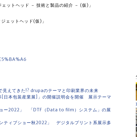
ットヘッド － 技術と製品の紹介 － (仮)」
ジェットヘッド(仮)」
」
4%E5%BA%A6
で見えてきた!? drupaのテーマと印刷業界の未来
023[日本包装産業展]」の開催説明会を開催 展示テーマ
22」 「DTF（Data to film）システム」の展
ンティブショー秋2022」 デジタルプリント系展示多