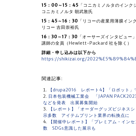
15：00～15：45
「コニカミノルタのインクジェ
コニカミノルタ 朝武敦氏
15：45～16：30
「リコーの産業用薄膜インク
リコー 吉田崇裕氏
16：30～17：30
「オーサーズインタビュー
講師の全員（Hewlett-Packard 社を除く）
詳細・申し込みは以下から
https://shikizai.org/2022%E5%B9%B
関連記事:
【drupa2016 レポート4】「ロボット」
日本包装機械工業会 「JAPAN PACK2
などを発表 出展募集開始
【レポート】「オーダーグッズビジネスショー20
示多数 アイテムプリント業界の転換点に
【開催中レポート】「プレミアム・インセ
数 SDGs意識した展示も