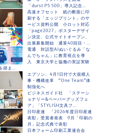
「durst P5 500」導入記念...
高速オフセット 紙の断面に印
刷する「エッジプリント」のサ
ービス資料公開 小ロット対応
「page2027」ポスターデザイ
ン決定、公式サイトオープン、
出展募集開始 通算40回目・...
電通 対話型AIぬいぐるみ「な
んでちゃん」に教育視点を導
入 東京大学と協働の実証実験
を踏ま...
エプソン、4月1日付で大規模人
事・機構改革 “One Team”体
制強化へ
ビジネスガイド社 「ステーシ
ョナリー&ペーパーグッズフェ
ア」「STYLISH文具フ...
日印産連 「2026年度日印産連
表彰」受賞者発表 9月「印刷の
月」記念式典で表彰
日本フォーム印刷工業連合会