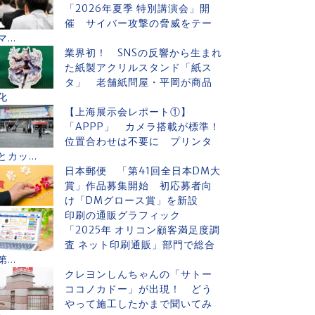
「2026年夏季 特別講演会」開
催 サイバー攻撃の脅威をテー
マ...
業界初！ SNSの反響から生まれ
た紙製アクリルスタンド「紙ス
タ」 老舗紙問屋・平岡が商品
化
【上海展示会レポート①】
「APPP」 カメラ搭載が標準！
位置合わせは不要に プリンタ
とカッ...
日本郵便 「第41回全日本DM大
賞」作品募集開始 初応募者向
け「DMグロース賞」を新設
印刷の通販グラフィック
「2025年 オリコン顧客満足度調
査 ネット印刷通販」部門で総合
第...
クレヨンしんちゃんの「サトー
ココノカドー」が出現！ どう
やって施工したかまで聞いてみ