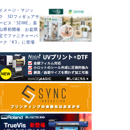
イメージ・マジッ
ク 3Dフィギュアサ
ービス「3DME」富
山県初開催 お盆限
定でファニチャーパ
ーク「K3」に登場