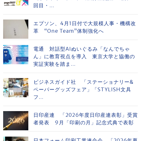
回目・...
エプソン、4月1日付で大規模人事・機構改
革 “One Team”体制強化へ
電通 対話型AIぬいぐるみ「なんでちゃ
ん」に教育視点を導入 東京大学と協働の
実証実験を踏ま...
ビジネスガイド社 「ステーショナリー&
ペーパーグッズフェア」「STYLISH文具
フ...
日印産連 「2026年度日印産連表彰」受賞
者発表 9月「印刷の月」記念式典で表彰
日本フォーム印刷工業連合会 「2026年夏