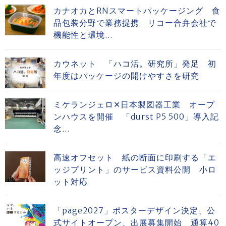
カナオカとRNスマートパッケージング 食
品包装分野で業務提携 リコー合弁会社で
機能性と環境...
カウネット 「ハコ活。研究所」発足 初
年度はパッケージの開けやすさを研究
ミケランジェロ✕日本製図器工業 オープ
ンハウスを開催 「durst P5 500」導入記
念...
高速オフセット 紙の断面に印刷する「エ
ッジプリント」のサービス資料公開 小ロ
ット対応
「page2027」ポスターデザイン決定、公
式サイトオープン、出展募集開始 通算40