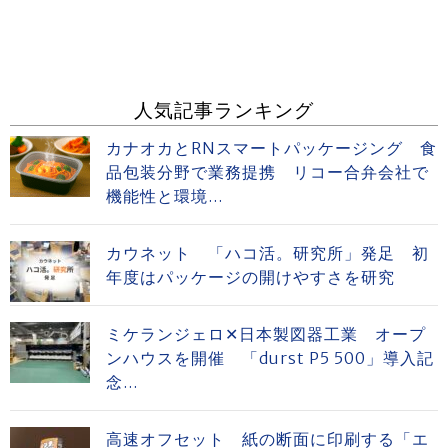
人気記事ランキング
カナオカとRNスマートパッケージング 食
品包装分野で業務提携 リコー合弁会社で
機能性と環境...
カウネット 「ハコ活。研究所」発足 初
年度はパッケージの開けやすさを研究
ミケランジェロ✕日本製図器工業 オープ
ンハウスを開催 「durst P5 500」導入記
念...
高速オフセット 紙の断面に印刷する「エ