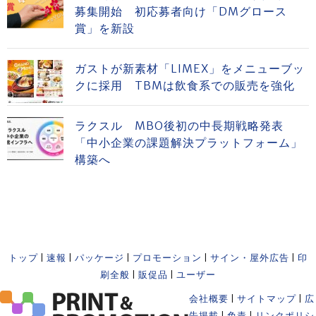
募集開始 初応募者向け「DMグロース
賞」を新設
ガストが新素材「LIMEX」をメニューブッ
クに採用 TBMは飲食系での販売を強化
ラクスル MBO後初の中長期戦略発表
「中小企業の課題解決プラットフォーム」
構築へ
トップ
|
速報
|
パッケージ
|
プロモーション
|
サイン・屋外広告
|
印
刷全般
|
販促品
|
ユーザー
会社概要
|
サイトマップ
|
広
告掲載
|
免責
|
リンクポリシ