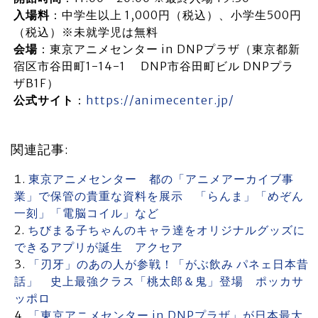
入場料
：中学生以上 1,000円（税込）、小学生500円
（税込）※未就学児は無料
会場
：東京アニメセンター in DNPプラザ（東京都新
宿区市谷田町1-14-1 DNP市谷田町ビル DNPプラ
ザB1F）
公式サイト
：
https://animecenter.jp/
関連記事:
東京アニメセンター 都の「アニメアーカイブ事
業」で保管の貴重な資料を展示 「らんま」「めぞん
一刻」「電脳コイル」など
ちびまる子ちゃんのキャラ達をオリジナルグッズに
できるアプリが誕生 アクセア
「刃牙」のあの人が参戦！「がぶ飲み パネェ日本昔
話」 史上最強クラス「桃太郎＆鬼」登場 ポッカサ
ッポロ
「東京アニメセンター in DNPプラザ」が日本最大