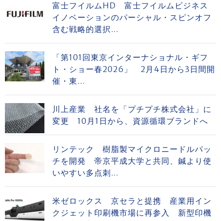
富士フイルムHD 富士フイルムビジネス
イノベーションのパーシャル・スピンオフ
含む戦略的選択...
「第101回東京インターナショナル・ギフ
ト・ショー春2026」 2月4日から3日間開
催・東...
川上産業 社名を「プチプチ株式会社」に
変更 10月1日から、資源循環ブランドへ
リンテック 樹脂製マイクロニードルパッ
チを開発 帝京平成大学と共同、鍼より使
いやすい多点刺...
米ゼロックス 京セラと提携 産業用イン
クジェット印刷機市場に再参入 新型印機