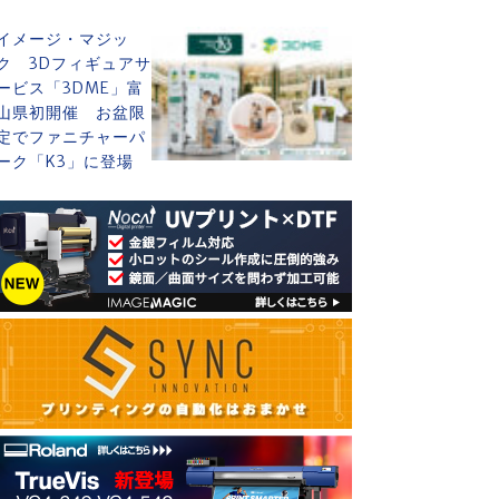
イメージ・マジッ
ク 3Dフィギュアサ
ービス「3DME」富
山県初開催 お盆限
定でファニチャーパ
ーク「K3」に登場