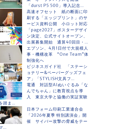
「durst P5 500」導入記念...
高速オフセット 紙の断面に印
刷する「エッジプリント」のサ
ービス資料公開 小ロット対応
「page2027」ポスターデザイ
ン決定、公式サイトオープン、
出展募集開始 通算40回目・...
エプソン、4月1日付で大規模人
事・機構改革 “One Team”体
制強化へ
ビジネスガイド社 「ステーシ
ョナリー&ペーパーグッズフェ
ア」「STYLISH文具フ...
電通 対話型AIぬいぐるみ「な
んでちゃん」に教育視点を導
入 東京大学と協働の実証実験
を踏ま...
日本フォーム印刷工業連合会
「2026年夏季 特別講演会」開
催 サイバー攻撃の脅威をテー
マ...