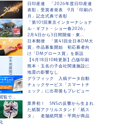
日印産連 「2026年度日印産連
表彰」受賞者発表 9月「印刷の
月」記念式典で表彰
「第101回東京インターナショナ
ル・ギフト・ショー春2026」
2月4日から3日間開催・東...
日本郵便 「第41回全日本DM大
賞」作品募集開始 初応募者向
け「DMグロース賞」を新設
【4月18日10時更新】凸版印刷
熊本・玉名の子会社関連施設に
地震の影響なし
グラフィック 入稿データ自動
チェックサービス「スマートチ
ェック」に出荷後もプレビュー
閲覧で...
業界初！ SNSの反響から生まれ
た紙製アクリルスタンド「紙ス
タ」 老舗紙問屋・平岡が商品
化