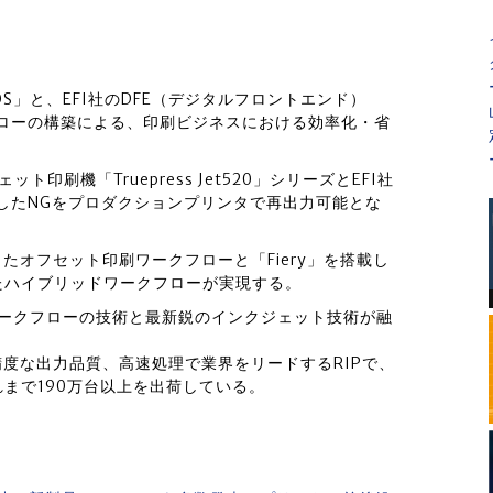
IOS」と、EFI社のDFE（デジタルフロントエンド）
クフローの構築による、印刷ビジネスにおける効率化・省
ト印刷機「Truepress Jet520」シリーズとEFI社
生したNGをプロダクションプリンタで再出力可能とな
したオフセット印刷ワークフローと「Fiery」を搭載し
たハイブリッドワークフローが実現する。
レスワークフローの技術と最新鋭のインクジェット技術が融
高精度な出力品質、高速処理で業界をリードするRIPで、
まで190万台以上を出荷している。