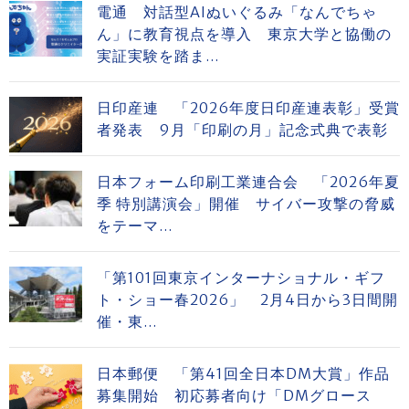
電通 対話型AIぬいぐるみ「なんでちゃ
ん」に教育視点を導入 東京大学と協働の
実証実験を踏ま...
日印産連 「2026年度日印産連表彰」受賞
者発表 9月「印刷の月」記念式典で表彰
日本フォーム印刷工業連合会 「2026年夏
季 特別講演会」開催 サイバー攻撃の脅威
をテーマ...
「第101回東京インターナショナル・ギフ
ト・ショー春2026」 2月4日から3日間開
催・東...
日本郵便 「第41回全日本DM大賞」作品
募集開始 初応募者向け「DMグロース