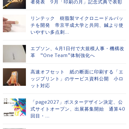
者発表 9月「印刷の月」記念式典で表彰
リンテック 樹脂製マイクロニードルパッ
チを開発 帝京平成大学と共同、鍼より使
いやすい多点刺...
エプソン、4月1日付で大規模人事・機構改
革 “One Team”体制強化へ
高速オフセット 紙の断面に印刷する「エ
ッジプリント」のサービス資料公開 小ロ
ット対応
「page2027」ポスターデザイン決定、公
式サイトオープン、出展募集開始 通算40
回目・...