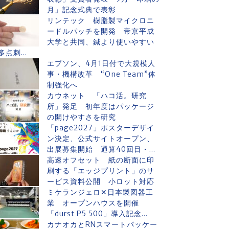
月」記念式典で表彰
リンテック 樹脂製マイクロニ
ードルパッチを開発 帝京平成
大学と共同、鍼より使いやすい
多点刺...
エプソン、4月1日付で大規模人
事・機構改革 “One Team”体
制強化へ
カウネット 「ハコ活。研究
所」発足 初年度はパッケージ
の開けやすさを研究
「page2027」ポスターデザイ
ン決定、公式サイトオープン、
出展募集開始 通算40回目・...
高速オフセット 紙の断面に印
刷する「エッジプリント」のサ
ービス資料公開 小ロット対応
ミケランジェロ✕日本製図器工
業 オープンハウスを開催
「durst P5 500」導入記念...
カナオカとRNスマートパッケー