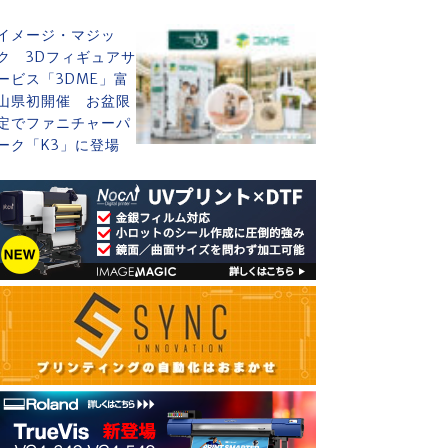
イメージ・マジッ
ク 3Dフィギュアサ
ービス「3DME」富
山県初開催 お盆限
定でファニチャーパ
ーク「K3」に登場