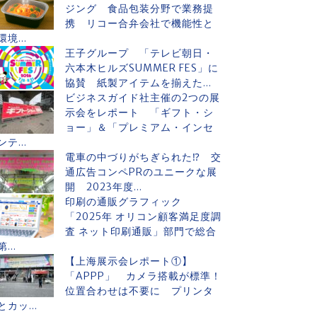
ジング 食品包装分野で業務提
携 リコー合弁会社で機能性と
環境...
王子グループ 「テレビ朝日・
六本木ヒルズSUMMER FES」に
協賛 紙製アイテムを揃えた...
ビジネスガイド社主催の2つの展
示会をレポート 「ギフト・シ
ョー」＆「プレミアム・インセ
ンテ...
電車の中づりがちぎられた⁉ 交
通広告コンペPRのユニークな展
開 2023年度...
印刷の通販グラフィック
「2025年 オリコン顧客満足度調
査 ネット印刷通販」部門で総合
第...
【上海展示会レポート①】
「APPP」 カメラ搭載が標準！
位置合わせは不要に プリンタ
とカッ...