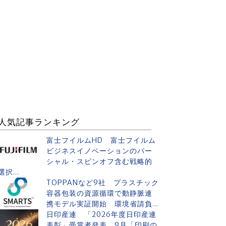
人気記事ランキング
富士フイルムHD 富士フイルム
ビジネスイノベーションのパー
シャル・スピンオフ含む戦略的
選択...
TOPPANなど9社 プラスチック
容器包装の資源循環で動静脈連
携モデル実証開始 環境省請負...
日印産連 「2026年度日印産連
表彰」受賞者発表 9月「印刷の