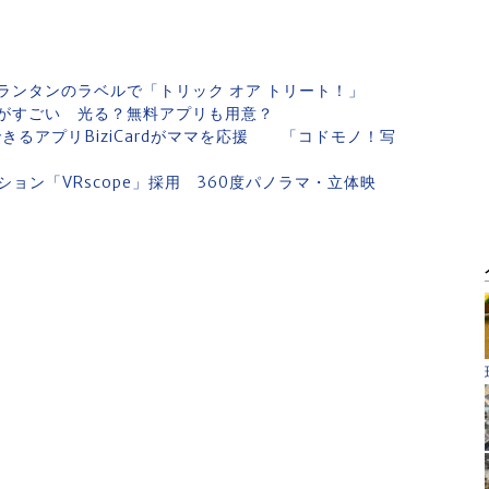
ランタンのラベルで「トリック オア トリート！」
がすごい 光る？無料アプリも用意？
できるアプリBiziCardがママを応援 「コドモノ！写
ョン「VRscope」採用 360度パノラマ・立体映