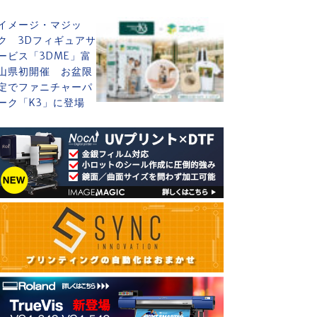
イメージ・マジッ
ク 3Dフィギュアサ
ービス「3DME」富
山県初開催 お盆限
定でファニチャーパ
ーク「K3」に登場