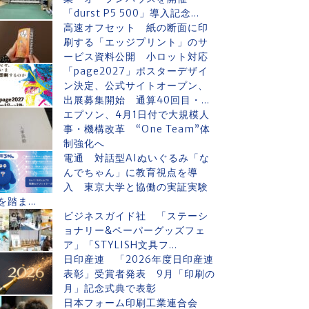
「durst P5 500」導入記念...
高速オフセット 紙の断面に印
刷する「エッジプリント」のサ
ービス資料公開 小ロット対応
「page2027」ポスターデザイ
ン決定、公式サイトオープン、
出展募集開始 通算40回目・...
エプソン、4月1日付で大規模人
事・機構改革 “One Team”体
制強化へ
電通 対話型AIぬいぐるみ「な
んでちゃん」に教育視点を導
入 東京大学と協働の実証実験
を踏ま...
ビジネスガイド社 「ステーシ
ョナリー&ペーパーグッズフェ
ア」「STYLISH文具フ...
日印産連 「2026年度日印産連
表彰」受賞者発表 9月「印刷の
月」記念式典で表彰
日本フォーム印刷工業連合会