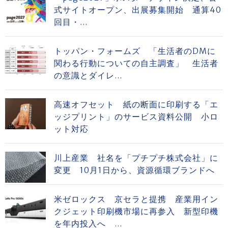
式サイトオープン、出展募集開始 通算40
回目・...
トッパン・フォームズ 「生活者のDMに
関わる行動についての自主調査」 生活者
の意識とダイレ...
高速オフセット 紙の断面に印刷する「エ
ッジプリント」のサービス資料公開 小ロ
ット対応
川上産業 社名を「プチプチ株式会社」に
変更 10月1日から、資源循環ブランドへ
米ゼロックス 京セラと提携 産業用イン
クジェット印刷機市場に再参入 新型印機
を年内投入へ ...