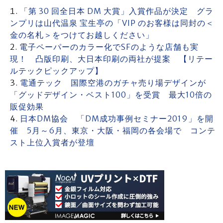
「第 30 回全日本 DM 大賞」入賞作品が決定 グラ
ンプリは山代温泉 宝生亭の「VIP のお客様は同封の＜
金の名札＞をつけてお越しください」
電子ペーパーのカラー化でSFのような店舗も実
現！ 凸版印刷、大日本印刷の両社が提案 【リテー
ルテックピックアップ】
電通テック 国際空港のガチャ売り場デザインが
「グッドデザイン・ベスト100」を受賞 最大10倍の
販促効果
日本DM協会 「DM成功事例セミナー2019」を開
催 5月～6月、東京・大阪・福岡の各会場で コンテ
スト上位入賞者が登壇