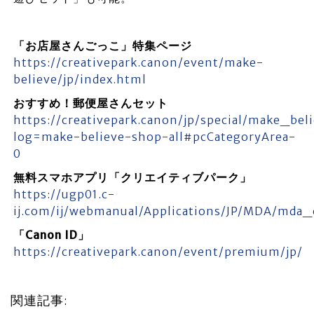
「お店屋さんごっこ」特集ページ
https://creativepark.canon/event/make-
believe/jp/index.html
おすすめ！郵便屋さんセット
https://creativepark.canon/jp/special/make_bel
log=make-believe-shop-all#pcCategoryArea-
0
無料スマホアプリ「クリエイティブパーク」
https://ugp01.c-
ij.com/ij/webmanual/Applications/JP/MDA/mda_
「Canon ID」
https://creativepark.canon/event/premium/jp/
関連記事: