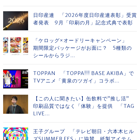
日印産連 「2026年度日印産連表彰」受賞
者発表 9月「印刷の月」記念式典で表彰
「ケロッグ×オードリーキャンペーン」
期間限定パッケージがお面に？ 5種類の
シールからラジ...
TOPPAN 「TOPPA!!! BASE AKIBA」で
TVアニメ「黄泉のツガイ」コラボ...
【この人に聞きたい】缶飲料で”推し活”
印刷品質ではなく「体験」を提供 「TAG
LIVE...
王子グループ 「テレビ朝日・六本木ヒル
ズSUMMER FES」に協賛 紙製アイテム