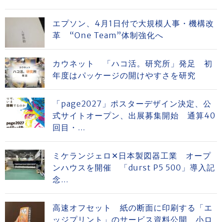
エプソン、4月1日付で大規模人事・機構改
革 “One Team”体制強化へ
カウネット 「ハコ活。研究所」発足 初
年度はパッケージの開けやすさを研究
「page2027」ポスターデザイン決定、公
式サイトオープン、出展募集開始 通算40
回目・...
ミケランジェロ✕日本製図器工業 オープ
ンハウスを開催 「durst P5 500」導入記
念...
高速オフセット 紙の断面に印刷する「エ
ッジプリント」のサービス資料公開 小ロ