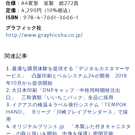
仕様
：A4変形 並製 総272頁
定価
：4,290円（10%税込）
ISBN
：978-4-7661-3666-1
グラフィック社
http://www.graphicsha.co.jp/
関連記事:
最適な購買体験を提供する「デジタルカスタマーサ
ービス」 凸版印刷とベルシステム24が開発 2018
年10月から提供開始
大日本印刷「DNPキャップ・中栓同時開栓注出
口」 三和酒類「いいちこパック」全品に採用
イグアスの検温＆ラベル発行システム「TEMPOK
HAND」 Bリーグ「川崎ブレイブサンダース」で採
用
オリジナルプリント.jp 「木製ふた付きキャニスタ
ー」の取り扱いを開始 中身を保護し密閉可能