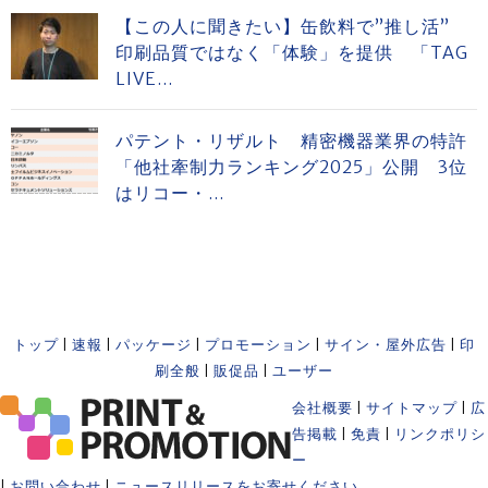
【この人に聞きたい】缶飲料で”推し活”
印刷品質ではなく「体験」を提供 「TAG
LIVE...
パテント・リザルト 精密機器業界の特許
「他社牽制力ランキング2025」公開 3位
はリコー・...
トップ
|
速報
|
パッケージ
|
プロモーション
|
サイン・屋外広告
|
印
刷全般
|
販促品
|
ユーザー
会社概要
|
サイトマップ
|
広
告掲載
|
免責
|
リンクポリシ
ー
|
お問い合わせ
|
ニュースリリースをお寄せください