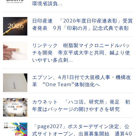
環境省請負...
日印産連 「2026年度日印産連表彰」受賞
者発表 9月「印刷の月」記念式典で表彰
リンテック 樹脂製マイクロニードルパッ
チを開発 帝京平成大学と共同、鍼より使
いやすい多点刺...
エプソン、4月1日付で大規模人事・機構改
革 “One Team”体制強化へ
カウネット 「ハコ活。研究所」発足 初
年度はパッケージの開けやすさを研究
「page2027」ポスターデザイン決定、公
式サイトオープン、出展募集開始 通算40