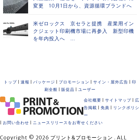
変更 10月1日から、資源循環ブランドへ
米ゼロックス 京セラと提携 産業用イン
クジェット印刷機市場に再参入 新型印機
を年内投入へ ...
トップ
|
速報
|
パッケージ
|
プロモーション
|
サイン・屋外広告
|
印
刷全般
|
販促品
|
ユーザー
会社概要
|
サイトマップ
|
広
告掲載
|
免責
|
リンクポリシ
ー
|
お問い合わせ
|
ニュースリリースをお寄せください
Copyright © 2026 プリント&プロモーション . ALL