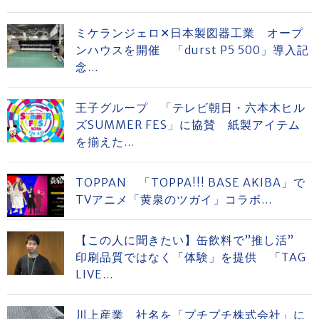
ミケランジェロ✕日本製図器工業 オープ
ンハウスを開催 「durst P5 500」導入記
念...
王子グループ 「テレビ朝日・六本木ヒル
ズSUMMER FES」に協賛 紙製アイテム
を揃えた...
TOPPAN 「TOPPA!!! BASE AKIBA」で
TVアニメ「黄泉のツガイ」コラボ...
【この人に聞きたい】缶飲料で”推し活”
印刷品質ではなく「体験」を提供 「TAG
LIVE...
川上産業 社名を「プチプチ株式会社」に