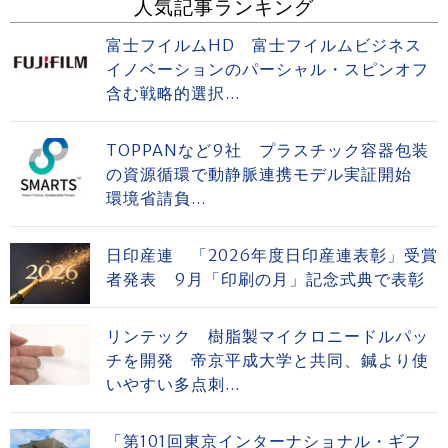
人気記事ランキング
富士フイルムHD 富士フイルムビジネス
イノベーションのパーシャル・スピンオフ
含む戦略的選択...
TOPPANなど9社 プラスチック容器包装
の資源循環で動静脈連携モデル実証開始
環境省請負...
日印産連 「2026年度日印産連表彰」受賞
者発表 9月「印刷の月」記念式典で表彰
リンテック 樹脂製マイクロニードルパッ
チを開発 帝京平成大学と共同、鍼より使
いやすい多点刺...
「第101回東京インターナショナル・ギフ