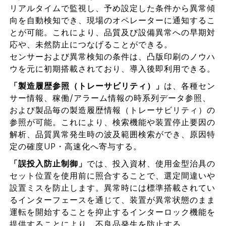
リアルタイムで監視し、予め設定した条件から異常傾
向を自動検知でき、現場のオペレーターに通知するこ
とが可能。これにより、品質及び設備異常への早期対
応や、未然防止につなげることができる。
センサーおよび異常検知の条件は、凸版印刷のノウハ
ウを元に初期搭載されており、導入後即利用できる。
「製造履歴参照（トレーサビリティ）」
は、各種セン
サー情報、稼働/アラーム情報の時系列データ参照、
および製品毎の製造履歴情報（トレーサビリティ）の
参照が可能。これにより、検索機能や装置停止要因の
解析、品質異常発生時の波及範囲検索ができ、原因特
定の確度UP・高速化へ寄与する。
「誤投入防止制御」
では、投入資材、使用金型治具の
セット位置を使用前に照合することで、選定間違いや
設置ミスを防止します。異常時には標準搭載されてい
るインターフェースを通じて、装置が異常状態のまま
運転を開始することを抑止するインターロック機能を
提供することにより、不良品発生を防止する。