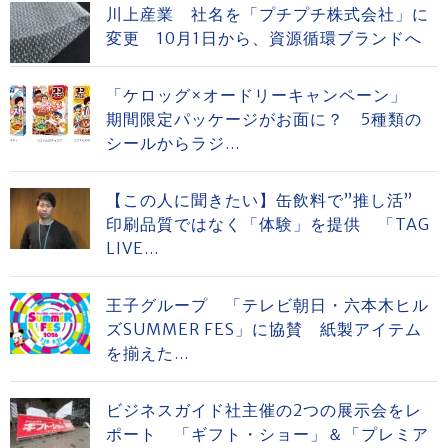
川上産業 社名を「プチプチ株式会社」に
変更 10月1日から、資源循環ブランドへ
「ケロッグ×オードリーキャンペーン」
期間限定パッケージがお面に？ 5種類の
シールからラジ...
【この人に聞きたい】缶飲料で”推し活”
印刷品質ではなく「体験」を提供 「TAG
LIVE...
王子グループ 「テレビ朝日・六本木ヒル
ズSUMMER FES」に協賛 紙製アイテム
を揃えた...
ビジネスガイド社主催の2つの展示会をレ
ポート 「ギフト・ショー」＆「プレミア