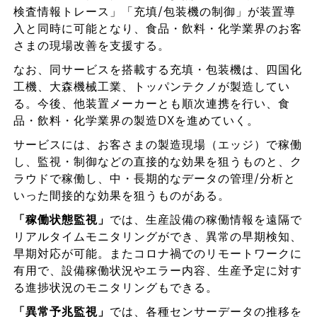
検査情報トレース」「充填/包装機の制御」が装置導
入と同時に可能となり、食品・飲料・化学業界のお客
さまの現場改善を支援する。
なお、同サービスを搭載する充填・包装機は、四国化
工機、大森機械工業、トッパンテクノが製造してい
る。今後、他装置メーカーとも順次連携を行い、食
品・飲料・化学業界の製造DXを進めていく。
サービスには、お客さまの製造現場（エッジ）で稼働
し、監視・制御などの直接的な効果を狙うものと、ク
ラウドで稼働し、中・長期的なデータの管理/分析と
いった間接的な効果を狙うものがある。
「稼働状態監視」
では、生産設備の稼働情報を遠隔で
リアルタイムモニタリングができ、異常の早期検知、
早期対応が可能。またコロナ禍でのリモートワークに
有用で、設備稼働状況やエラー内容、生産予定に対す
る進捗状況のモニタリングもできる。
「異常予兆監視」
では、各種センサーデータの推移を