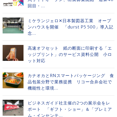
回目・...
ミケランジェロ✕日本製図器工業 オープ
ンハウスを開催 「durst P5 500」導入記
念...
高速オフセット 紙の断面に印刷する「エ
ッジプリント」のサービス資料公開 小ロ
ット対応
カナオカとRNスマートパッケージング 食
品包装分野で業務提携 リコー合弁会社で
機能性と環境...
ビジネスガイド社主催の2つの展示会をレ
ポート 「ギフト・ショー」＆「プレミア
ム・インセンテ...