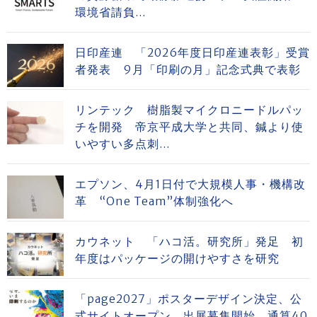
環境省請負...
日印産連 「2026年度日印産連表彰」受賞
者発表 9月「印刷の月」記念式典で表彰
リンテック 樹脂製マイクロニードルパッ
チを開発 帝京平成大学と共同、鍼より使
いやすい多点刺...
エプソン、4月1日付で大規模人事・機構改
革 “One Team”体制強化へ
カウネット 「ハコ活。研究所」発足 初
年度はパッケージの開けやすさを研究
「page2027」ポスターデザイン決定、公
式サイトオープン、出展募集開始 通算40