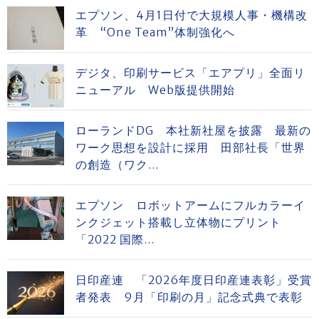
エプソン、4月1日付で大規模人事・機構改
革 “One Team”体制強化へ
デジタ、印刷サービス「エアプリ」全面リ
ニューアル Web版提供開始
ローランドDG 本社新社屋を披露 最新の
ワーク思想を設計に採用 田部社長「世界
の創造（ワク...
エプソン ロボットアームにフルカラーイ
ンクジェット搭載し立体物にプリント
「2022 国際...
日印産連 「2026年度日印産連表彰」受賞
者発表 9月「印刷の月」記念式典で表彰