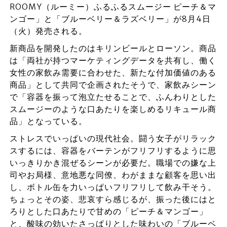
ROOMY（ルーミー）ふるふるスムージー ピーチ＆マ
ンゴー」と「ブルーベリー＆ラズベリー」が8月4日
（火）発売される。
新商品を開発したのはキリンビールとローソン。商品
は「両社が持つマーケティングデータを共有し、働く
女性の家飲み需要に合わせた、新たな付加価値のある
商品」として共同で企画されたそうで、家飲みシーン
で「容器を振って泡立たせることで、ふんわりとした
スムージーのような口あたりを楽しめるリキュール商
品」となっている。
ストレスでいっぱいの現代社会。闘う女子がリラック
スするには、容器をバーテンがフリフリするように思
いっきりかき混ぜるシーンが必要だ。職場での嫌な上
司やお局様、意地悪な同僚、わがままな顧客を思い出
し、ボトル缶を力いっぱいフリフリして飲み干そう。
ちょっとその姿、悲哀すら感じるが、振った後にはと
ろりとした口あたりで甘めの「ピーチ＆マンゴー」
と、酸味の効いたさっぱりとした味わいの「ブルーベ