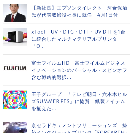
【新社長】エプソンダイレクト 河合保治
氏が代表取締役社長に就任 4月1日付
xTool UV・DTG・DTF・UV DTFを1台
に統合したマルチマテリアルプリンタ
「O...
富士フイルムHD 富士フイルムビジネス
イノベーションのパーシャル・スピンオフ
含む戦略的選択...
王子グループ 「テレビ朝日・六本木ヒル
ズSUMMER FES」に協賛 紙製アイテム
を揃えた...
京セラドキュメントソリューションズ 捺
染インクジェットプリンタ「FOREARTH」