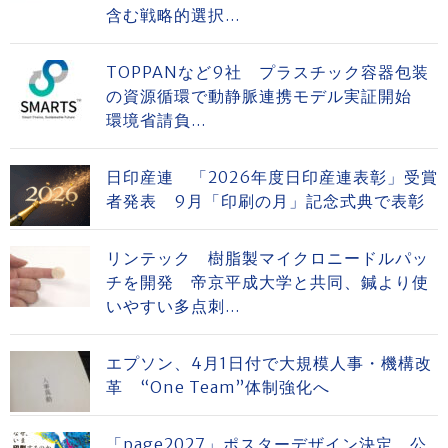
含む戦略的選択...
TOPPANなど9社 プラスチック容器包装
の資源循環で動静脈連携モデル実証開始
環境省請負...
日印産連 「2026年度日印産連表彰」受賞
者発表 9月「印刷の月」記念式典で表彰
リンテック 樹脂製マイクロニードルパッ
チを開発 帝京平成大学と共同、鍼より使
いやすい多点刺...
エプソン、4月1日付で大規模人事・機構改
革 “One Team”体制強化へ
「page2027」ポスターデザイン決定、公