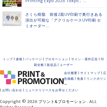
Printing Expo 2026 Tokyo」...
さくら樹脂 前後2面UV印刷で奥行きある
演出が可能な「アクリルケースUV印刷 セ
ミオーダー...
トップ
|
速報
|
パッケージ
|
プロモーション
|
サイン・屋外広告
|
印
刷全般
|
販促品
|
ユーザー
会社概要
|
サイトマップ
|
広
告掲載
|
免責
|
リンクポリシ
ー
|
お問い合わせ
|
ニュースリリースをお寄せください
Copyright © 2026 プリント&プロモーション . ALL