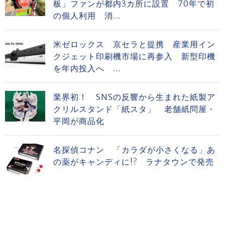
板」ファンが都内3カ所に設置 70年で初
の個人利用 消...
米ゼロックス 京セラと提携 産業用イン
クジェット印刷機市場に再参入 新型印機
を年内投入へ ...
業界初！ SNSの反響から生まれた紙製ア
クリルスタンド「紙スタ」 老舗紙問屋・
平岡が商品化
名探偵コナン 「カラダが小さくなる」あ
の薬がキャンディに!? ラナタウンで発売