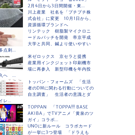
2月4日から3日間開催・東...
川上産業 社名を「プチプチ株
式会社」に変更 10月1日から、
資源循環ブランドへ
リンテック 樹脂製マイクロニ
ードルパッチを開発 帝京平成
大学と共同、鍼より使いやすい
多点刺...
米ゼロックス 京セラと提携
産業用インクジェット印刷機市
場に再参入 新型印機を年内投
入へ ...
トッパン・フォームズ 「生活
者のDMに関わる行動についての
自主調査」 生活者の意識とダ
イレ...
TOPPAN 「TOPPA!!! BASE
AKIBA」でTVアニメ「黄泉のツ
ガイ」コラボ...
UNOに新ルール コラボカード
が一挙に3つ登場 「ドラえも