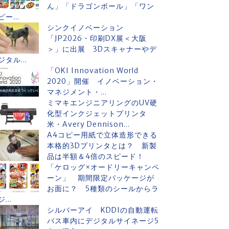
ん」「ドラゴンボール」「ワン
ピー...
シンクイノベーション
「JP2026・印刷DX展＜大阪
＞」に出展 3Dスキャナーやデ
ジタル...
「OKI Innovation World
2020」開催 イノベーション・
マネジメント・...
ミマキエンジニアリングのUV硬
化型インクジェットプリンタ
米・Avery Dennison...
A4コピー用紙で立体造形できる
本格的3Dプリンタとは？ 新製
品は半額＆4倍のスピード！
「ケロッグ×オードリーキャンペ
ーン」 期間限定パッケージが
お面に？ 5種類のシールからラ
ジ...
シルバーアイ KDDIの自動運転
バス車内にデジタルサイネージ5