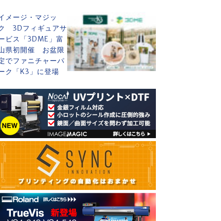
イメージ・マジッ
ク 3Dフィギュアサ
ービス「3DME」富
山県初開催 お盆限
定でファニチャーパ
ーク「K3」に登場