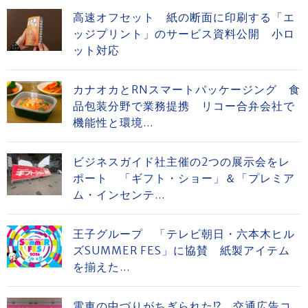
高速オフセット 紙の断面に印刷する「エ
ッジプリント」のサービス資料公開 小ロ
ット対応
カナオカとRNスマートパッケージング 食
品包装分野で業務提携 リコー合弁会社で
機能性と環境...
ビジネスガイド社主催の2つの展示会をレ
ポート 「ギフト・ショー」＆「プレミア
ム・インセンテ...
王子グループ 「テレビ朝日・六本木ヒル
ズSUMMER FES」に協賛 紙製アイテム
を揃えた...
電車の中づりがちぎられた⁉ 交通広告コ