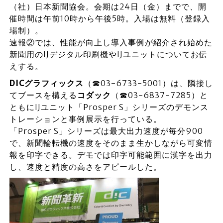
（社）日本新聞協会。会期は24日（金）までで、開
催時間は午前10時から午後5時。入場は無料（登録入
場制）。
速報②では、性能が向上し導入事例が紹介され始めた
新聞用のIJデジタル印刷機やIJユニットについてお伝
えする。
DICグラフィックス
（☎03-6733-5001）は、隣接し
てブースを構える
コダック
（☎03-6837-7285）と
ともにIJユニット「Prosper S」シリーズのデモンス
トレーションと事例展示を行っている。
「Prosper S」シリーズは最大出力速度が毎分900
で、新聞輪転機の速度をそのまま生かしながら可変情
報を印字できる。デモでは印字可能範囲に漢字を出力
し、速度と精度の高さをアピールした。