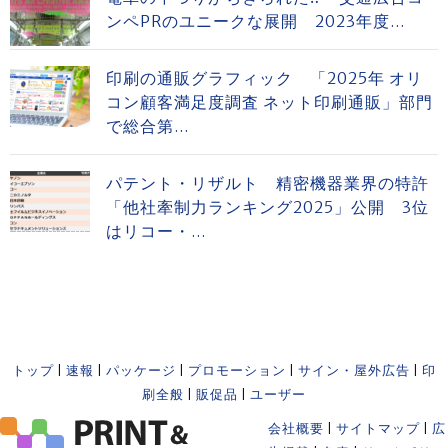
ンペPRのユニークな展開 2023年度...
印刷の通販グラフィック 「2025年 オリ
コン顧客満足度調査 ネット印刷通販」部門
で総合第...
パテント・リザルト 精密機器業界の特許
「他社牽制力ランキング2025」公開 3位
はリコー・...
トップ
|
速報
|
パッケージ
|
プロモーション
|
サイン・屋外広告
|
印
刷全般
|
販促品
|
ユーザー
会社概要
|
サイトマップ
|
広