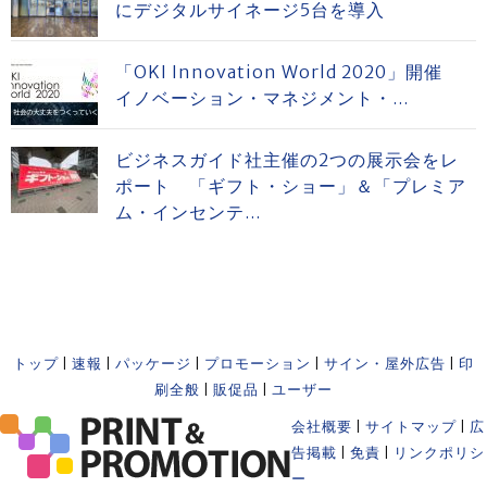
にデジタルサイネージ5台を導入
「OKI Innovation World 2020」開催
イノベーション・マネジメント・...
ビジネスガイド社主催の2つの展示会をレ
ポート 「ギフト・ショー」＆「プレミア
ム・インセンテ...
トップ
|
速報
|
パッケージ
|
プロモーション
|
サイン・屋外広告
|
印
刷全般
|
販促品
|
ユーザー
会社概要
|
サイトマップ
|
広
告掲載
|
免責
|
リンクポリシ
ー