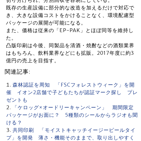
切り分けられ、分別回収を容易にしている。
既存の生産設備に部分的な改造を加えるだけで対応で
き、大きな設備コストをかけることなく、環境配慮型
パッケージの展開が可能になる。
また、価格は従来の「EP-PAK」とほぼ同等を維持し
た。
凸版印刷は今後、同製品を清酒・焼酎などの酒類業界
はもちろん、飲料業界などにも拡販。2017年度に約3
億円の売上を目指す。
関連記事:
森林認証を周知 「FSCフォレストウィーク」を開
催 イオン2店舗で子どもたちが認証マーク探し プレ
ゼントも
「ケロッグ×オードリーキャンペーン」 期間限定
パッケージがお面に？ 5種類のシールからラジオも聞
ける？
共同印刷 「モイストキャッチイージーピールタイ
プ」を開発 薄さ・機能そのままで、取り出しやすく