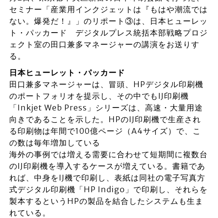
セミナー「産業用インクジェットは『もはや潮流では
ない。爆発だ！』」のリポート③は、日本ヒューレッ
ト・パッカード デジタルプレス統括本部戦略プロジ
ェクト室の田口兼多マネージャーの講演をお送りす
る。
日本ヒューレット・パッカード
田口兼多マネージャーは、冒頭、HPデジタル印刷機
のポートフォリオを提示し、その中でもIJ印刷機
「Inkjet Web Press」シリーズは、高速・大量用途
向きであることを示した。HPのIJ印刷機で生産され
る印刷物は年間で100億ページ（A4サイズ）で、こ
の数は毎年増加している
海外の事例では増える需要に合わせて短期間に複数台
のIJ印刷機を導入するケースが増えている。書籍であ
れば、中身をIJ機で印刷し、表紙は同社の電子写真方
式デジタル印刷機「HP Indigo」で印刷し、それらを
製本するというHPの製品を結合したシステムも生ま
れている。