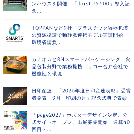
ンハウスを開催 「durst P5 500」導入記
念...
TOPPANなど9社 プラスチック容器包装
の資源循環で動静脈連携モデル実証開始
環境省請負...
カナオカとRNスマートパッケージング 食
品包装分野で業務提携 リコー合弁会社で
機能性と環境...
日印産連 「2026年度日印産連表彰」受賞
者発表 9月「印刷の月」記念式典で表彰
「page2027」ポスターデザイン決定、公
式サイトオープン、出展募集開始 通算40
回目・...