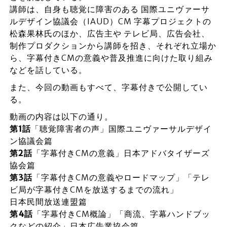
講師は、自身も聴覚に障害のある 国際ユニヴァーサ
ルデザイン協議会（IAUD）CM 字幕プロジェクトの
松森果林氏のほか、広告主や テレビ局、広告会社、
制作プロダクションから講師を招き、それぞれ立場か
ら、字幕付きCMの意義や普及推進に向けた取り組み
などを話している。
また、今回の動画もすべて、字幕付きで公開してい
る。
動画の内容は以下の通り。
第1話
「聴覚障害者の声」国際ユニヴァーサルデザイ
ン協議会篇
第2話
「字幕付きCMの意義」日本アドバタイザーズ
協会篇
第3話
「字幕付きCMの意義やロードマップ」「テレ
ビ局が字幕付きCMを放送するまでの流れ」
日本民間放送連盟篇
第4話
「字幕付きCM概論」「商流、字幕ハンドブッ
クなどの紹介」日本広告業協会篇