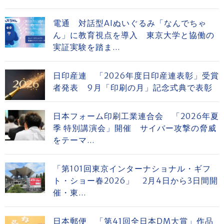
電通 対話型AIぬいぐるみ「なんでちゃ
ん」に教育視点を導入 東京大学と協働の
実証実験を踏ま...
日印産連 「2026年度日印産連表彰」受賞
者発表 9月「印刷の月」記念式典で表彰
日本フォーム印刷工業連合会 「2026年夏
季 特別講演会」開催 サイバー攻撃の脅威
をテーマ...
「第101回東京インターナショナル・ギフ
ト・ショー春2026」 2月4日から3日間開
催・東...
日本郵便 「第41回全日本DM大賞」作品