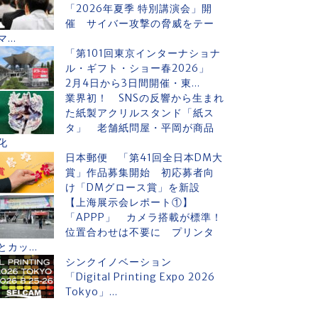
「2026年夏季 特別講演会」開
催 サイバー攻撃の脅威をテー
マ...
「第101回東京インターナショナ
ル・ギフト・ショー春2026」
2月4日から3日間開催・東...
業界初！ SNSの反響から生まれ
た紙製アクリルスタンド「紙ス
タ」 老舗紙問屋・平岡が商品
化
日本郵便 「第41回全日本DM大
賞」作品募集開始 初応募者向
け「DMグロース賞」を新設
【上海展示会レポート①】
「APPP」 カメラ搭載が標準！
位置合わせは不要に プリンタ
とカッ...
シンクイノベーション
「Digital Printing Expo 2026
Tokyo」...