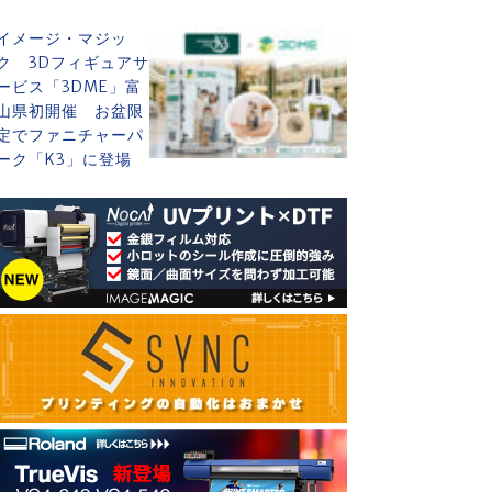
イメージ・マジッ
ク 3Dフィギュアサ
ービス「3DME」富
山県初開催 お盆限
定でファニチャーパ
ーク「K3」に登場