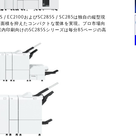
S / EC2100およびSC285S / SC285は独自の縦型現
置面積を抑えたコンパクトな筐体を実現。プロ市場向
企業内印刷向けのSC285Sシリーズは毎分85ページの高