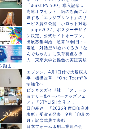
「durst P5 500」導入記念...
高速オフセット 紙の断面に印
刷する「エッジプリント」のサ
ービス資料公開 小ロット対応
「page2027」ポスターデザイ
ン決定、公式サイトオープン、
出展募集開始 通算40回目・...
電通 対話型AIぬいぐるみ「な
んでちゃん」に教育視点を導
入 東京大学と協働の実証実験
を踏ま...
エプソン、4月1日付で大規模人
事・機構改革 “One Team”体
制強化へ
ビジネスガイド社 「ステーシ
ョナリー&ペーパーグッズフェ
ア」「STYLISH文具フ...
日印産連 「2026年度日印産連
表彰」受賞者発表 9月「印刷の
月」記念式典で表彰
日本フォーム印刷工業連合会