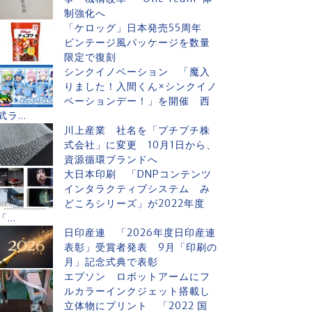
制強化へ
「ケロッグ」日本発売55周年
ビンテージ風パッケージを数量
限定で復刻
シンクイノベーション 「魔入
りました！入間くん×シンクイノ
ベーションデー！」を開催 西
武ラ...
川上産業 社名を「プチプチ株
式会社」に変更 10月1日から、
資源循環ブランドへ
大日本印刷 「DNPコンテンツ
インタラクティブシステム み
どころシリーズ」が2022年度
「...
日印産連 「2026年度日印産連
表彰」受賞者発表 9月「印刷の
月」記念式典で表彰
エプソン ロボットアームにフ
ルカラーインクジェット搭載し
立体物にプリント 「2022 国