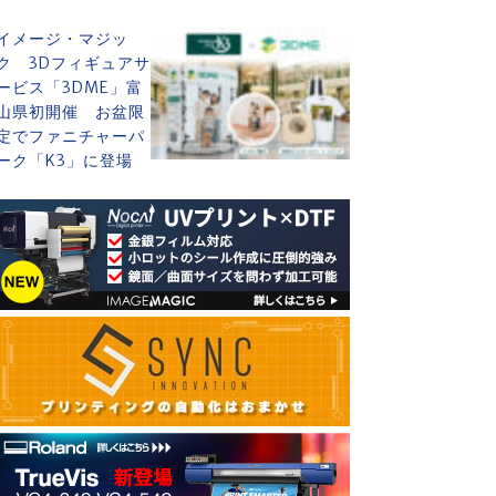
イメージ・マジッ
ク 3Dフィギュアサ
ービス「3DME」富
山県初開催 お盆限
定でファニチャーパ
ーク「K3」に登場