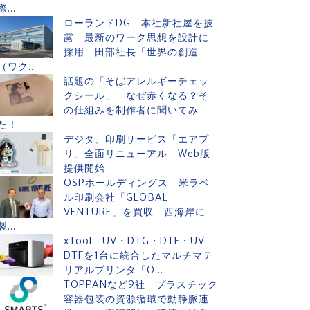
際...
ローランドDG 本社新社屋を披
露 最新のワーク思想を設計に
採用 田部社長「世界の創造
（ワク...
話題の「そばアレルギーチェッ
クシール」 なぜ赤くなる？そ
の仕組みを制作者に聞いてみ
た！
デジタ、印刷サービス「エアプ
リ」全面リニューアル Web版
提供開始
OSPホールディングス 米ラベ
ル印刷会社「GLOBAL
VENTURE」を買収 西海岸に
製...
xTool UV・DTG・DTF・UV
DTFを1台に統合したマルチマテ
リアルプリンタ「O...
TOPPANなど9社 プラスチック
容器包装の資源循環で動静脈連