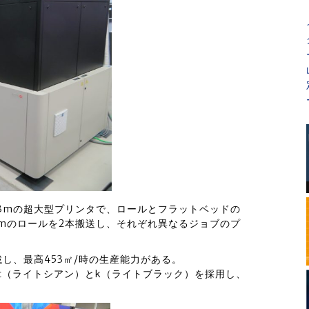
力幅が3.3mの超大型プリンタで、ロールとフラットベッドの
6mのロールを2本搬送し、それぞれ異なるジョブのプ
載し、最高453㎡/時の生産能力がある。
Lc（ライトシアン）とk（ライトブラック）を採用し、