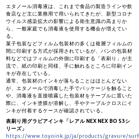
エタノール消毒液は、これまで食品の製造ラインや飲
食店など主に業務用で用いられてきたが、新型コロナ
ウイルス感染拡大の影響による衛生意識の高まりか
ら、一般家庭でも消毒液を使用する機会が増えてい
る。
菓子包装などフィルム包装材の多くは複層フィルムの
間に印刷する方式が採用されているが、パンの包装材
料などではフィルムの外側に印刷する「表刷り」が主
流で、紙の印刷と同様、手に触れるところに印刷イン
キが存在している。
通常、包装材のインキが落ちることはほとんどない
が、エタノールで消毒した手でパッケージを触ること
や、消毒液を直接噴霧した包装材をテーブルに置いた
際に、インキ塗膜が溶解し、手やテーブルクロスにイ
ンキが付着するケースが確認されている。
表刷り用グラビアインキ「レアル NEX NEX BO S3シ
リーズ」
https://www.toyoink.jp/ja/products/gravure/sur