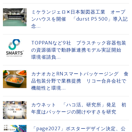
ミケランジェロ✕日本製図器工業 オープ
ンハウスを開催 「durst P5 500」導入記
念...
TOPPANなど9社 プラスチック容器包装
の資源循環で動静脈連携モデル実証開始
環境省請負...
カナオカとRNスマートパッケージング 食
品包装分野で業務提携 リコー合弁会社で
機能性と環境...
カウネット 「ハコ活。研究所」発足 初
年度はパッケージの開けやすさを研究
「page2027」ポスターデザイン決定、公