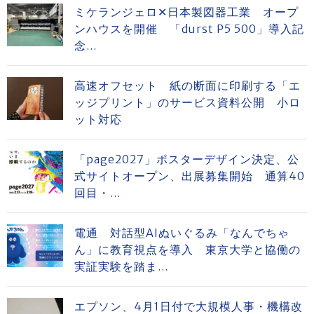
ミケランジェロ✕日本製図器工業 オープ
ンハウスを開催 「durst P5 500」導入記
念...
高速オフセット 紙の断面に印刷する「エ
ッジプリント」のサービス資料公開 小ロ
ット対応
「page2027」ポスターデザイン決定、公
式サイトオープン、出展募集開始 通算40
回目・...
電通 対話型AIぬいぐるみ「なんでちゃ
ん」に教育視点を導入 東京大学と協働の
実証実験を踏ま...
エプソン、4月1日付で大規模人事・機構改