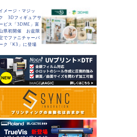
イメージ・マジッ
ク 3Dフィギュアサ
ービス「3DME」富
山県初開催 お盆限
定でファニチャーパ
ーク「K3」に登場