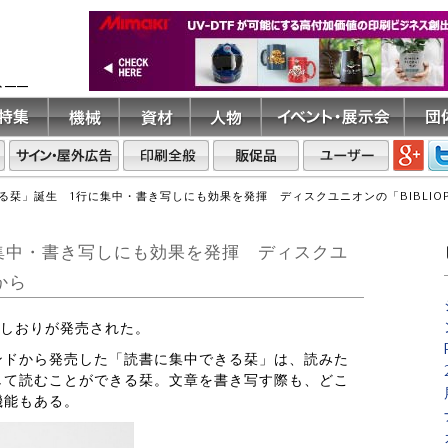
ト――
る栞」誕生 1行に集中・書き写しにも効果を発揮 ディスクユニオンの「BIBLIOPH
集中・書き写しにも効果を発揮 ディスクユ
から
クなしおりが発売された。
ブランドから発売した「読書に集中できる栞」は、読みた
して読むことができる栞。文章を書き写す際も、どこ
機能もある。