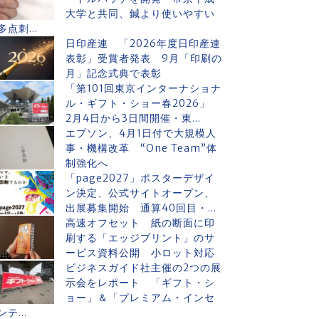
大学と共同、鍼より使いやすい
多点刺...
日印産連 「2026年度日印産連
表彰」受賞者発表 9月「印刷の
月」記念式典で表彰
「第101回東京インターナショナ
ル・ギフト・ショー春2026」
2月4日から3日間開催・東...
エプソン、4月1日付で大規模人
事・機構改革 “One Team”体
制強化へ
「page2027」ポスターデザイ
ン決定、公式サイトオープン、
出展募集開始 通算40回目・...
高速オフセット 紙の断面に印
刷する「エッジプリント」のサ
ービス資料公開 小ロット対応
ビジネスガイド社主催の2つの展
示会をレポート 「ギフト・シ
ョー」＆「プレミアム・インセ
ンテ...