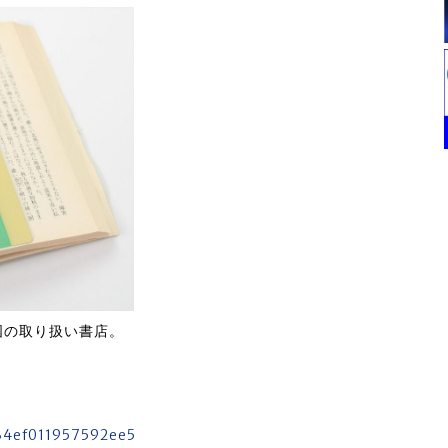
全国の取り扱い書店。
934ef011957592ee5