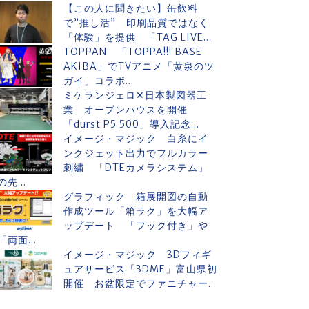
【この人に聞きたい】缶飲料
で”推し活” 印刷品質ではなく
「体験」を提供 「TAG LIVE...
TOPPAN 「TOPPA!!! BASE
AKIBA」でTVアニメ「黄泉のツ
ガイ」コラボ...
ミケランジェロ✕日本製図器工
業 オープンハウスを開催
「durst P5 500」導入記念...
イメージ・マジック 白糸にイ
ンクジェット出力でフルカラー
刺繍 「DTEカメラシステム」
の先...
グラフィック 箱展開図の自動
作成ツール「箱ラク」を大幅ア
ップデート 「フック付き」や
「両面...
イメージ・マジック 3Dフィギ
ュアサービス「3DME」富山県初
開催 お盆限定でファニチャー...