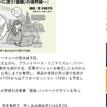
サーチャーの菅木綿子氏。
交えながら、プラントベース・ミニマリズム・ソバー
新動向を紹介する。定番ポジションを確立したものから
うな兆しまでを整理し、商品や表現が売り場で支持さ
7:00からはアフターセッション（30分）も予定し
への寄稿や共著書「新版 パッケージデザインを学ぶ
。
み）、学生無料で、申し込み締め切りは6月2日。