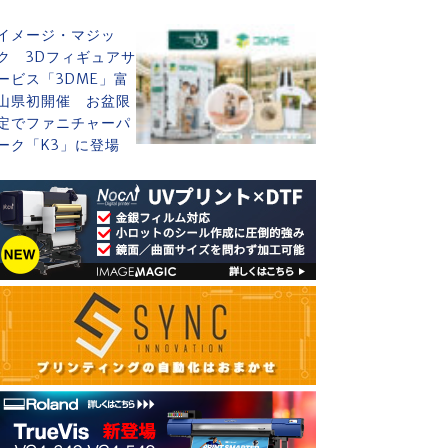
イメージ・マジッ
ク 3Dフィギュアサ
ービス「3DME」富
山県初開催 お盆限
定でファニチャーパ
ーク「K3」に登場