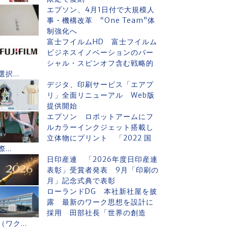
エプソン、4月1日付で大規模人
事・機構改革 “One Team”体
制強化へ
富士フイルムHD 富士フイルム
ビジネスイノベーションのパー
シャル・スピンオフ含む戦略的
選択...
デジタ、印刷サービス「エアプ
リ」全面リニューアル Web版
提供開始
エプソン ロボットアームにフ
ルカラーインクジェット搭載し
立体物にプリント 「2022 国
際...
日印産連 「2026年度日印産連
表彰」受賞者発表 9月「印刷の
月」記念式典で表彰
ローランドDG 本社新社屋を披
露 最新のワーク思想を設計に
採用 田部社長「世界の創造
（ワク...