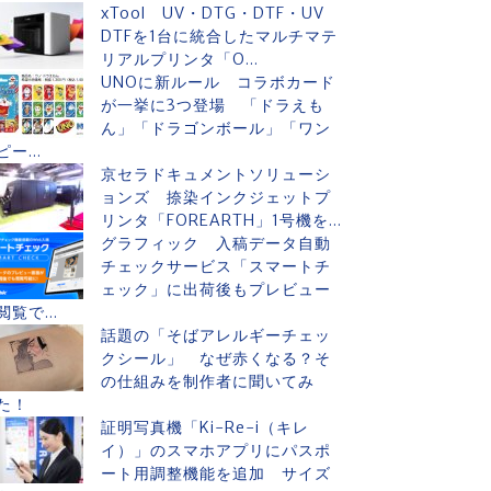
xTool UV・DTG・DTF・UV
DTFを1台に統合したマルチマテ
リアルプリンタ「O...
UNOに新ルール コラボカード
が一挙に3つ登場 「ドラえも
ん」「ドラゴンボール」「ワン
ピー...
京セラドキュメントソリューシ
ョンズ 捺染インクジェットプ
リンタ「FOREARTH」1号機を...
グラフィック 入稿データ自動
チェックサービス「スマートチ
ェック」に出荷後もプレビュー
閲覧で...
話題の「そばアレルギーチェッ
クシール」 なぜ赤くなる？そ
の仕組みを制作者に聞いてみ
た！
証明写真機「Ki-Re-i（キレ
イ）」のスマホアプリにパスポ
ート用調整機能を追加 サイズ