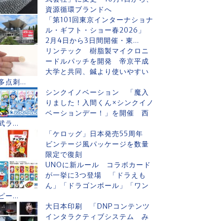
資源循環ブランドへ
「第101回東京インターナショナ
ル・ギフト・ショー春2026」
2月4日から3日間開催・東...
リンテック 樹脂製マイクロニ
ードルパッチを開発 帝京平成
大学と共同、鍼より使いやすい
多点刺...
シンクイノベーション 「魔入
りました！入間くん×シンクイノ
ベーションデー！」を開催 西
武ラ...
「ケロッグ」日本発売55周年
ビンテージ風パッケージを数量
限定で復刻
UNOに新ルール コラボカード
が一挙に3つ登場 「ドラえも
ん」「ドラゴンボール」「ワン
ピー...
大日本印刷 「DNPコンテンツ
インタラクティブシステム み