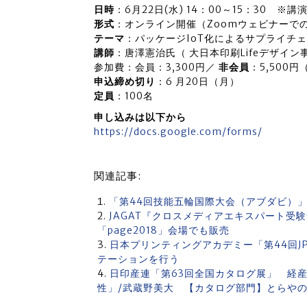
日時
：6月22日(水) 14：00～15：30 ※
形式
：オンライン開催（Zoomウェビナーで
テーマ
：パッケージIoT化によるサプライチ
講師
：唐澤憲治氏（ 大日本印刷Lifeデザイン
参加費：会員：3,300円／
非会員
：5,500
申込締め切り
：6 月20日（月）
定員
：100名
申し込みは以下から
https://docs.google.com/forms/
関連記事:
「第44回技能五輪国際大会（アブダビ）
JAGAT『クロスメディアエキスパート
「page2018」会場でも販売
日本プリンティングアカデミー「第44回J
テーションを行う
日印産連「第63回全国カタログ展」 経産
性」/武蔵野美大 【カタログ部門】とらやの