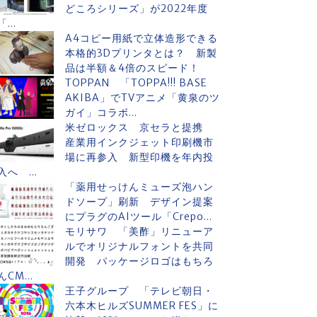
どころシリーズ」が2022年度
「...
A4コピー用紙で立体造形できる
本格的3Dプリンタとは？ 新製
品は半額＆4倍のスピード！
TOPPAN 「TOPPA!!! BASE
AKIBA」でTVアニメ「黄泉のツ
ガイ」コラボ...
米ゼロックス 京セラと提携
産業用インクジェット印刷機市
場に再参入 新型印機を年内投
入へ ...
「薬用せっけんミューズ泡ハン
ドソープ」刷新 デザイン提案
にプラグのAIツール「Crepo...
モリサワ 「美酢」リニューア
ルでオリジナルフォントを共同
開発 パッケージロゴはもちろ
んCM...
王子グループ 「テレビ朝日・
六本木ヒルズSUMMER FES」に