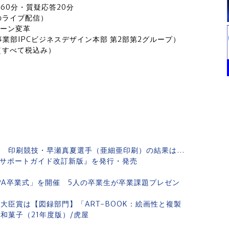
講演60分・質疑応答20分
のライブ配信）
ェーン変革
事業部IPCビジネスデザイン本部 第2部第2グループ）
円（すべて税込み）
」 印刷競技・早瀬真夏選手（亜細亜印刷）の結果は…
受験サポートガイド改訂新版』を発行・発売
PA卒業式」を開催 5人の卒業生が卒業課題プレゼン
大臣賞は【図録部門】「ART-BOOK：絵画性と複製
和菓子（21年度版）/虎屋