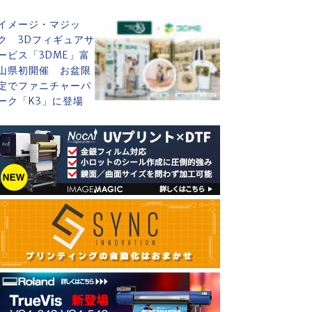
イメージ・マジッ
ク 3Dフィギュアサ
ービス「3DME」富
山県初開催 お盆限
定でファニチャーパ
ーク「K3」に登場