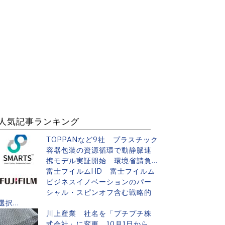
人気記事ランキング
TOPPANなど9社 プラスチック
容器包装の資源循環で動静脈連
携モデル実証開始 環境省請負...
富士フイルムHD 富士フイルム
ビジネスイノベーションのパー
シャル・スピンオフ含む戦略的
選択...
川上産業 社名を「プチプチ株
式会社」に変更 10月1日から、