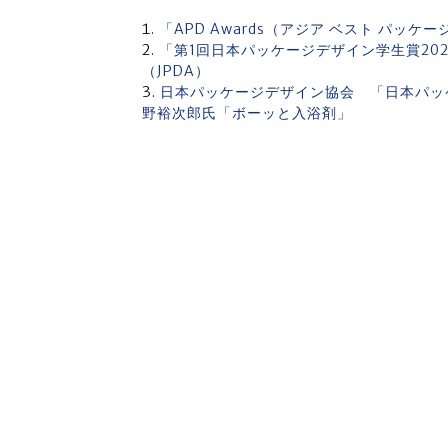
「APD Awards（アジア ベスト パッ
「第1回日本パッケージデザイン学生賞20
（JPDA）
日本パッケージデザイン協会 「日本パッ
野裕次郎氏「ボーッと⼊浴剤」