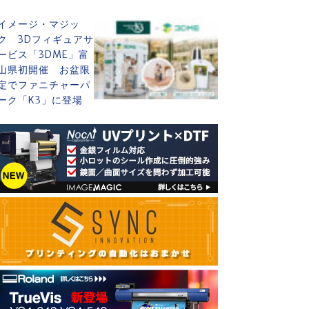
イメージ・マジッ
ク 3Dフィギュアサ
ービス「3DME」富
山県初開催 お盆限
定でファニチャーパ
ーク「K3」に登場