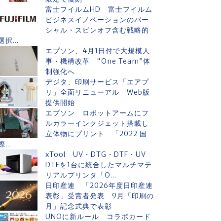
富士フイルムHD 富士フイルム
ビジネスイノベーションのパー
シャル・スピンオフ含む戦略的
選択...
エプソン、4月1日付で大規模人
事・機構改革 “One Team”体
制強化へ
デジタ、印刷サービス「エアプ
リ」全面リニューアル Web版
提供開始
エプソン ロボットアームにフ
ルカラーインクジェット搭載し
立体物にプリント 「2022 国
際...
xTool UV・DTG・DTF・UV
DTFを1台に統合したマルチマテ
リアルプリンタ「O...
日印産連 「2026年度日印産連
表彰」受賞者発表 9月「印刷の
月」記念式典で表彰
UNOに新ルール コラボカード