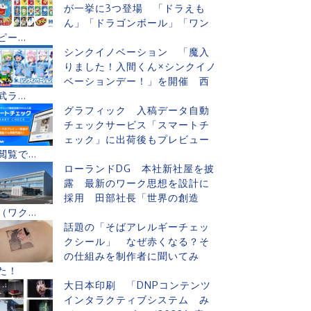
が一挙に3つ登場 「ドラえも
ん」「ドラゴンボール」「ワン
ピー...
シンクイノベーション 「魔入
りました！入間くん×シンクイノ
ベーションデー！」を開催 西
武ラ...
グラフィック 入稿データ自動
チェックサービス「スマートチ
ェック」に出荷後もプレビュー
閲覧で...
ローランドDG 本社新社屋を披
露 最新のワーク思想を設計に
採用 田部社長「世界の創造
（ワク...
話題の「そばアレルギーチェッ
クシール」 なぜ赤くなる？そ
の仕組みを制作者に聞いてみ
た！
大日本印刷 「DNPコンテンツ
インタラクティブシステム み