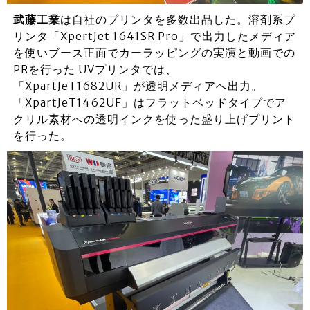
武藤工業
は自社のプリンタを多数出品した。溶剤系プ
リンタ「XpertJet 1641SR Pro」で出力したメディア
を使いブース正面でカーラッピングの実演と動画での
PRを行った UVプリンタでは、
「XpartJeT1682UR」が透明メディアへ出力。
「XpartJeT1462UF」はフラットベッドタイプでア
クリル素材への透明インクを使った盛り上げプリント
を行った。