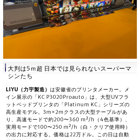
大判は5ｍ超 日本では見られないスーパーマ
シンたち
LIYU（力宇製造）
は安徽省のプリンタメーカー。メ
イン展示の「KC P3020Proauto」は、大型UVフラ
ットベッドプリンタの「Platinum KC」シリーズの
高生産モデル。3m×2mクラスの大型テーブルがあ
り、高速モードで約200〜360 m²/h（4色基準）、
実用モードで100〜250 m²/h（白・クリア使用時）
の出力に対応する。価格は22万ドル。この日は自動