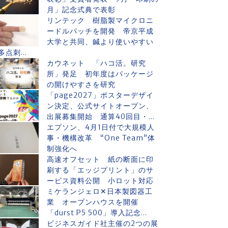
月」記念式典で表彰
リンテック 樹脂製マイクロニ
ードルパッチを開発 帝京平成
大学と共同、鍼より使いやすい
多点刺...
カウネット 「ハコ活。研究
所」発足 初年度はパッケージ
の開けやすさを研究
「page2027」ポスターデザイ
ン決定、公式サイトオープン、
出展募集開始 通算40回目・...
エプソン、4月1日付で大規模人
事・機構改革 “One Team”体
制強化へ
高速オフセット 紙の断面に印
刷する「エッジプリント」のサ
ービス資料公開 小ロット対応
ミケランジェロ✕日本製図器工
業 オープンハウスを開催
「durst P5 500」導入記念...
ビジネスガイド社主催の2つの展