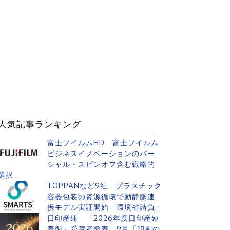
人気記事ランキング
富士フイルムHD 富士フイルム
ビジネスイノベーションのパー
シャル・スピンオフ含む戦略的
選択...
TOPPANなど9社 プラスチック
容器包装の資源循環で動静脈連
携モデル実証開始 環境省請負...
日印産連 「2026年度日印産連
表彰」受賞者発表 9月「印刷の