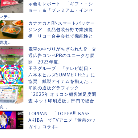
示会をレポート 「ギフト・シ
ョー」＆「プレミアム・インセ
ンテ...
カナオカとRNスマートパッケー
ジング 食品包装分野で業務提
携 リコー合弁会社で機能性と
環境...
電車の中づりがちぎられた⁉ 交
通広告コンペPRのユニークな展
開 2023年度...
王子グループ 「テレビ朝日・
六本木ヒルズSUMMER FES」に
協賛 紙製アイテムを揃えた...
印刷の通販グラフィック
「2025年 オリコン顧客満足度調
査 ネット印刷通販」部門で総合
第...
TOPPAN 「TOPPA!!! BASE
AKIBA」でTVアニメ「黄泉のツ
ガイ」コラボ...