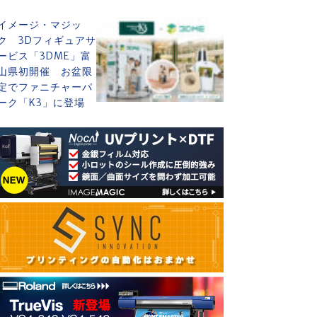
イメージ・マジッ
ク 3Dフィギュアサ
ービス「3DME」富
山県初開催 お盆限
定でファニチャーパ
ーク「K3」に登場