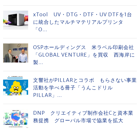
xTool UV・DTG・DTF・UV DTFを1台
に統合したマルチマテリアルプリンタ
「O...
OSPホールディングス 米ラベル印刷会社
「GLOBAL VENTURE」を買収 西海岸に
製...
文響社がPILLARとコラボ もらさない事業
活動を学べる冊子「うんこドリル
PILLAR」...
DNP クリエイティブ制作会社Cと資本業
務提携 グローバル市場で協業を拡大