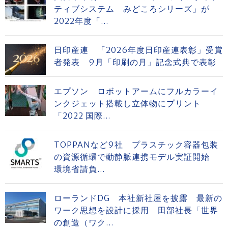
ティブシステム みどころシリーズ」が
2022年度「...
日印産連 「2026年度日印産連表彰」受賞
者発表 9月「印刷の月」記念式典で表彰
エプソン ロボットアームにフルカラーイ
ンクジェット搭載し立体物にプリント
「2022 国際...
TOPPANなど9社 プラスチック容器包装
の資源循環で動静脈連携モデル実証開始
環境省請負...
ローランドDG 本社新社屋を披露 最新の
ワーク思想を設計に採用 田部社長「世界
の創造（ワク...