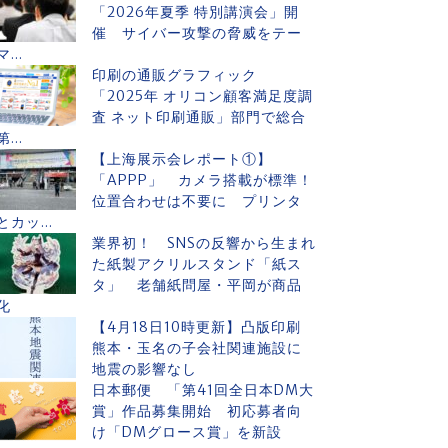
「2026年夏季 特別講演会」開
催 サイバー攻撃の脅威をテー
マ...
印刷の通販グラフィック
「2025年 オリコン顧客満足度調
査 ネット印刷通販」部門で総合
第...
【上海展示会レポート①】
「APPP」 カメラ搭載が標準！
位置合わせは不要に プリンタ
とカッ...
業界初！ SNSの反響から生まれ
た紙製アクリルスタンド「紙ス
タ」 老舗紙問屋・平岡が商品
化
【4月18日10時更新】凸版印刷
熊本・玉名の子会社関連施設に
地震の影響なし
日本郵便 「第41回全日本DM大
賞」作品募集開始 初応募者向
け「DMグロース賞」を新設