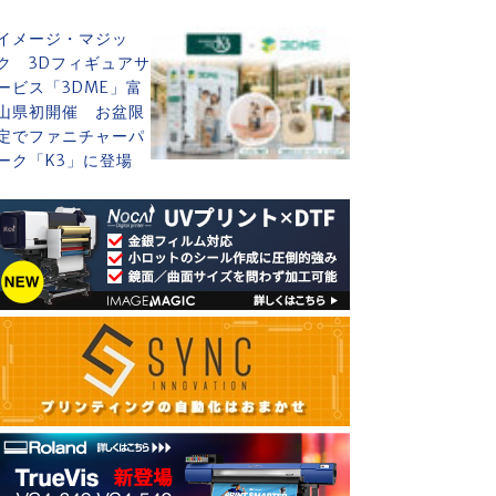
イメージ・マジッ
ク 3Dフィギュアサ
ービス「3DME」富
山県初開催 お盆限
定でファニチャーパ
ーク「K3」に登場