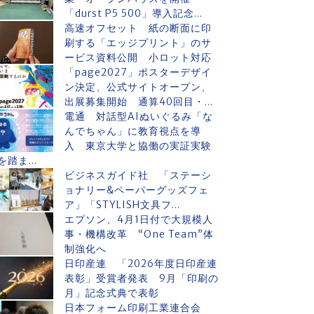
「durst P5 500」導入記念...
高速オフセット 紙の断面に印
刷する「エッジプリント」のサ
ービス資料公開 小ロット対応
「page2027」ポスターデザイ
ン決定、公式サイトオープン、
出展募集開始 通算40回目・...
電通 対話型AIぬいぐるみ「な
んでちゃん」に教育視点を導
入 東京大学と協働の実証実験
を踏ま...
ビジネスガイド社 「ステーシ
ョナリー&ペーパーグッズフェ
ア」「STYLISH文具フ...
エプソン、4月1日付で大規模人
事・機構改革 “One Team”体
制強化へ
日印産連 「2026年度日印産連
表彰」受賞者発表 9月「印刷の
月」記念式典で表彰
日本フォーム印刷工業連合会