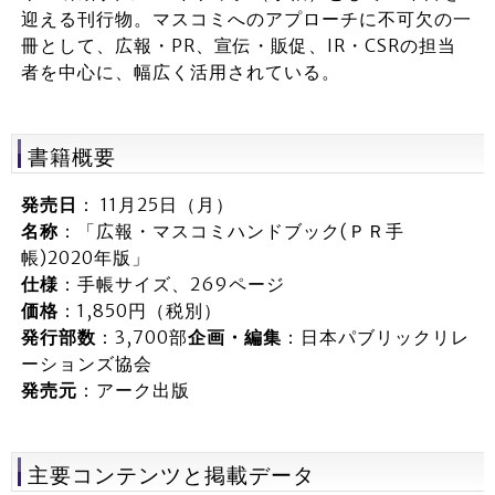
迎える刊行物。マスコミへのアプローチに不可欠の一
冊として、広報・PR、宣伝・販促、IR・CSRの担当
者を中心に、幅広く活用されている。
書籍概要
発売日
： 11月25日（月）
名称
：「広報・マスコミハンドブック(ＰＲ手
帳)2020年版」
仕様
：手帳サイズ、269ページ
価格
：1,850円（税別）
発行部数
：3,700部
企画・編集
：日本パブリックリレ
ーションズ協会
発売元
：アーク出版
主要コンテンツと掲載データ