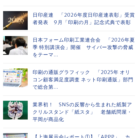
日印産連 「2026年度日印産連表彰」受賞
者発表 9月「印刷の月」記念式典で表彰
日本フォーム印刷工業連合会 「2026年夏
季 特別講演会」開催 サイバー攻撃の脅威
をテーマ...
印刷の通販グラフィック 「2025年 オリ
コン顧客満足度調査 ネット印刷通販」部門
で総合第...
業界初！ SNSの反響から生まれた紙製ア
クリルスタンド「紙スタ」 老舗紙問屋・
平岡が商品化
【上海展示会レポート①】「APPP」 カ