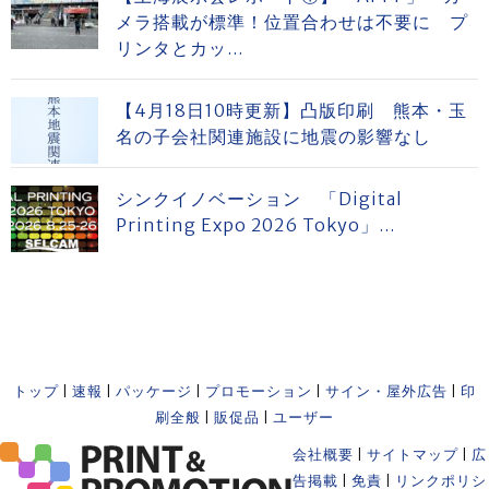
メラ搭載が標準！位置合わせは不要に プ
リンタとカッ...
【4月18日10時更新】凸版印刷 熊本・玉
名の子会社関連施設に地震の影響なし
シンクイノベーション 「Digital
Printing Expo 2026 Tokyo」...
トップ
|
速報
|
パッケージ
|
プロモーション
|
サイン・屋外広告
|
印
刷全般
|
販促品
|
ユーザー
会社概要
|
サイトマップ
|
広
告掲載
|
免責
|
リンクポリシ