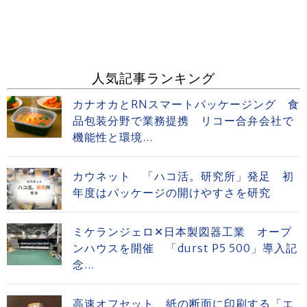
人気記事ランキング
カナオカとRNスマートパッケージング 食
品包装分野で業務提携 リコー合弁会社で
機能性と環境...
カウネット 「ハコ活。研究所」発足 初
年度はパッケージの開けやすさを研究
ミケランジェロ✕日本製図器工業 オープ
ンハウスを開催 「durst P5 500」導入記
念...
高速オフセット 紙の断面に印刷する「エ