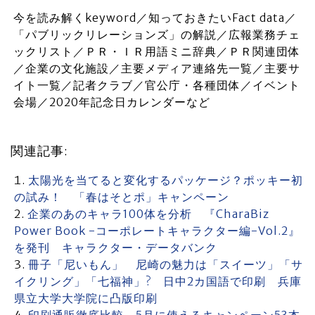
今を読み解くkeyword／知っておきたいFact data／
「パブリックリレーションズ」の解説／広報業務チェ
ックリスト／ＰＲ・ＩＲ用語ミニ辞典／ＰＲ関連団体
／企業の文化施設／主要メディア連絡先一覧／主要サ
イト一覧／記者クラブ／官公庁・各種団体／イベント
会場／2020年記念日カレンダーなど
関連記事:
太陽光を当てると変化するパッケージ？ポッキー初
の試み！ 「春はそとポ」キャンペーン
企業のあのキャラ100体を分析 『CharaBiz
Power Book -コーポレートキャラクター編-Vol.2』
を発刊 キャラクター・データバンク
冊子「尼いもん」 尼崎の魅力は「スイーツ」「サ
イクリング」「七福神」? 日中2カ国語で印刷 兵庫
県立大学大学院に凸版印刷