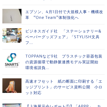
エプソン、4月1日付で大規模人事・機構改
革 “One Team”体制強化へ
ビジネスガイド社 「ステーショナリー&
ペーパーグッズフェア」「STYLISH文具
フ...
TOPPANなど9社 プラスチック容器包装
の資源循環で動静脈連携モデル実証開始
環境省請負...
高速オフセット 紙の断面に印刷する「エ
ッジプリント」のサービス資料公開 小ロ
ット対応
【上海展示会レポート①】「APPP」 カ