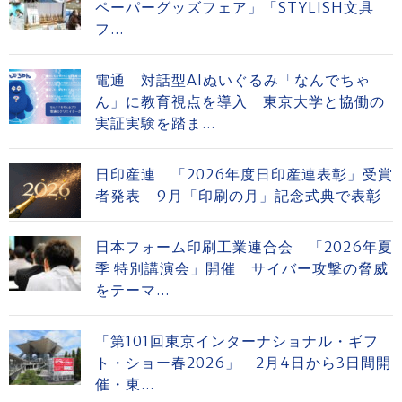
ペーパーグッズフェア」「STYLISH文具
フ...
電通 対話型AIぬいぐるみ「なんでちゃ
ん」に教育視点を導入 東京大学と協働の
実証実験を踏ま...
日印産連 「2026年度日印産連表彰」受賞
者発表 9月「印刷の月」記念式典で表彰
日本フォーム印刷工業連合会 「2026年夏
季 特別講演会」開催 サイバー攻撃の脅威
をテーマ...
「第101回東京インターナショナル・ギフ
ト・ショー春2026」 2月4日から3日間開
催・東...