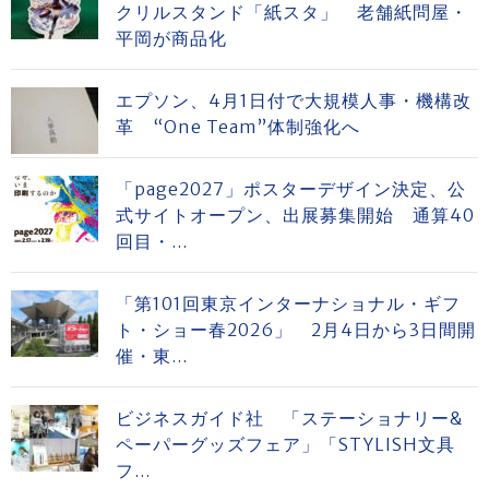
クリルスタンド「紙スタ」 老舗紙問屋・
平岡が商品化
エプソン、4月1日付で大規模人事・機構改
革 “One Team”体制強化へ
「page2027」ポスターデザイン決定、公
式サイトオープン、出展募集開始 通算40
回目・...
「第101回東京インターナショナル・ギフ
ト・ショー春2026」 2月4日から3日間開
催・東...
ビジネスガイド社 「ステーショナリー&
ペーパーグッズフェア」「STYLISH文具
フ...