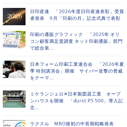
日印産連 「2026年度日印産連表彰」受賞
者発表 9月「印刷の月」記念式典で表彰
印刷の通販グラフィック 「2025年 オリ
コン顧客満足度調査 ネット印刷通販」部門
で総合第...
日本フォーム印刷工業連合会 「2026年夏
季 特別講演会」開催 サイバー攻撃の脅威
をテーマ...
ミケランジェロ✕日本製図器工業 オープ
ンハウスを開催 「durst P5 500」導入記
念...
ラクスル MBO後初の中長期戦略発表