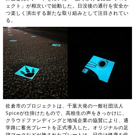
ェクト」が相次いで始動した。日没後の通行を安全か
つ楽しく演出する新たな取り組みとして注目されてい
る。
佐倉市のプロジェクトは、千葉大発の一般社団法人
Spiceが仕掛けたもので、高校生の声をきっかけに、
クラウドファンディングと地域企業の協賛により、通
学路に蓄光プレートを正式導入した。オリジナルの足
跡マークなどが施されたプレートは、日中は健康を促