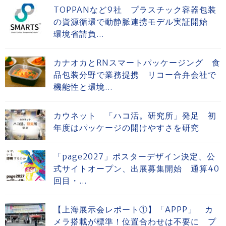
TOPPANなど9社 プラスチック容器包装
の資源循環で動静脈連携モデル実証開始
環境省請負...
カナオカとRNスマートパッケージング 食
品包装分野で業務提携 リコー合弁会社で
機能性と環境...
カウネット 「ハコ活。研究所」発足 初
年度はパッケージの開けやすさを研究
「page2027」ポスターデザイン決定、公
式サイトオープン、出展募集開始 通算40
回目・...
【上海展示会レポート①】「APPP」 カ
メラ搭載が標準！位置合わせは不要に プ