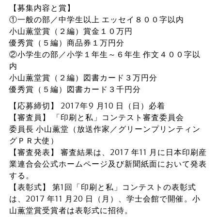
【募集内容と賞】
①一般の部／中学生以上 エッセイ８００字以内
小山薫堂賞（２編）賞金１０万円
優秀賞（５編）商品券１万円分
②小学生の部／小学１年生～６年生 作文４００字以
内
小山薫堂賞（２編）図書カード３万円分
優秀賞（５編）図書カード３千円分
【応募締切】 2017年9 月10 日（日）必着
【審査員】 「印刷と私」コンテスト審査委員会
委員長 小山薫堂（放送作家／グリーンプリンティン
グＰＲ大使）
【審査発表】 審査結果は、2017 年11 月に日本印刷産
業連合会公式ホームページ及び新聞紙面において発表
する。
【表彰式】 第1回「印刷と私」コンテストの表彰式
は、2017 年11 月20 日（月）、学士会館で開催。小
山薫堂賞受賞者は表彰式に招待。