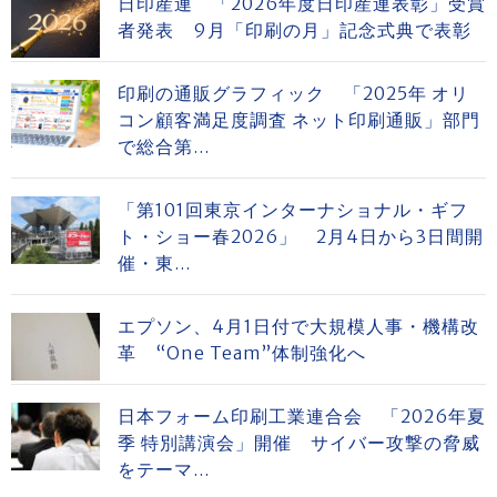
日印産連 「2026年度日印産連表彰」受賞
者発表 9月「印刷の月」記念式典で表彰
印刷の通販グラフィック 「2025年 オリ
コン顧客満足度調査 ネット印刷通販」部門
で総合第...
「第101回東京インターナショナル・ギフ
ト・ショー春2026」 2月4日から3日間開
催・東...
エプソン、4月1日付で大規模人事・機構改
革 “One Team”体制強化へ
日本フォーム印刷工業連合会 「2026年夏
季 特別講演会」開催 サイバー攻撃の脅威
をテーマ...