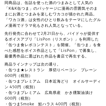
同商品は、缶詰を使った酒のつまみとして人気の
「K&K缶つま」のパッケージに漫画の雰囲気そのま
まにお酒とつまみを楽しむワカコが描かれた商品。
「ワカコ酒」は女性のひとり飲みをテーマにしたグル
メ漫画でドラマ化もされ人気となっている。
先行発売に合わせて2月21日から、バイドゥが提供す
るボイスアプリ「LisPon（リスポン）」を利用した
「缶つま食レポコンテスト」を開催。「缶つま」を食
べた感想をボイス作品として「LisPon」で募集し、
最優秀作品に選ばれた作品を書店で再生する。
商品ラインナップは次の通り。
・缶つま★レストラン 厚切りベーコン プレーン
600円（税別）
・缶つまプレミアム 日本近海どり オイルサーディ
ン 450円（税別）
・缶つまプレミアム 広島県産 かき燻製油漬け
600円（税別）
・缶つまSmoke 鮭ハラス 400円（税別）