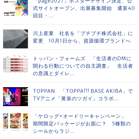
「page2027」ポスターデザイン決定、公
式サイトオープン、出展募集開始 通算40
回目・...
川上産業 社名を「プチプチ株式会社」に
変更 10月1日から、資源循環ブランドへ
トッパン・フォームズ 「生活者のDMに
関わる行動についての自主調査」 生活者
の意識とダイレ...
TOPPAN 「TOPPA!!! BASE AKIBA」で
TVアニメ「黄泉のツガイ」コラボ...
「ケロッグ×オードリーキャンペーン」
期間限定パッケージがお面に？ 5種類の
シールからラジ...