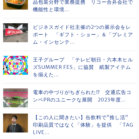
品包装分野で業務提携 リコー合弁会社で
機能性と環境...
ビジネスガイド社主催の2つの展示会をレ
ポート 「ギフト・ショー」＆「プレミア
ム・インセンテ...
王子グループ 「テレビ朝日・六本木ヒル
ズSUMMER FES」に協賛 紙製アイテム
を揃えた...
電車の中づりがちぎられた⁉ 交通広告コ
ンペPRのユニークな展開 2023年度...
【この人に聞きたい】缶飲料で”推し活”
印刷品質ではなく「体験」を提供 「TAG
LIVE...