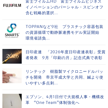
富士フイルムHD 富士フイルムビジネス
イノベーションのパーシャル・スピンオフ
含む戦略的選択...
TOPPANなど9社 プラスチック容器包装
の資源循環で動静脈連携モデル実証開始
環境省請負...
日印産連 「2026年度日印産連表彰」受賞
者発表 9月「印刷の月」記念式典で表彰
リンテック 樹脂製マイクロニードルパッ
チを開発 帝京平成大学と共同、鍼より使
いやすい多点刺...
エプソン、4月1日付で大規模人事・機構改
革 “One Team”体制強化へ