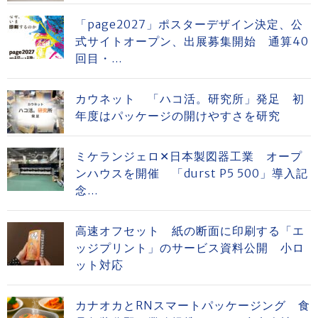
「page2027」ポスターデザイン決定、公
式サイトオープン、出展募集開始 通算40
回目・...
カウネット 「ハコ活。研究所」発足 初
年度はパッケージの開けやすさを研究
ミケランジェロ✕日本製図器工業 オープ
ンハウスを開催 「durst P5 500」導入記
念...
高速オフセット 紙の断面に印刷する「エ
ッジプリント」のサービス資料公開 小ロ
ット対応
カナオカとRNスマートパッケージング 食