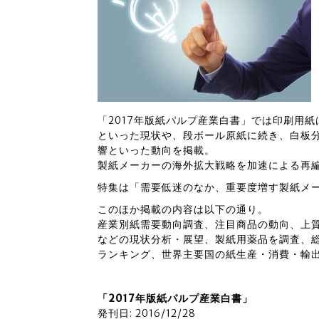
「2017年版紙パルプ産業白書」では印刷用
といった現状や、段ボール原紙に続き、白板分
響といった動向を掲載。
製紙メーカーの海外拡大戦略を加速による再
特集は「需要低迷のなか、重要度増す製紙メ
このほか掲載の内容は以下の通り。
産業別紙需要動向調査、注目商品の動向、上
などの現状分析・展望、製紙用薬品を調査、
ランキング、世界主要国の紙生産・消費・輸
「2017年版紙パルプ産業白書」
発刊日: 2016/12/28