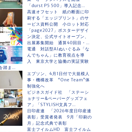
「durst P5 500」導入記念...
高速オフセット 紙の断面に印
刷する「エッジプリント」のサ
ービス資料公開 小ロット対応
「page2027」ポスターデザイ
ン決定、公式サイトオープン、
出展募集開始 通算40回目・...
電通 対話型AIぬいぐるみ「な
んでちゃん」に教育視点を導
入 東京大学と協働の実証実験
を踏ま...
エプソン、4月1日付で大規模人
事・機構改革 “One Team”体
制強化へ
ビジネスガイド社 「ステーシ
ョナリー&ペーパーグッズフェ
ア」「STYLISH文具フ...
日印産連 「2026年度日印産連
表彰」受賞者発表 9月「印刷の
月」記念式典で表彰
富士フイルムHD 富士フイルム