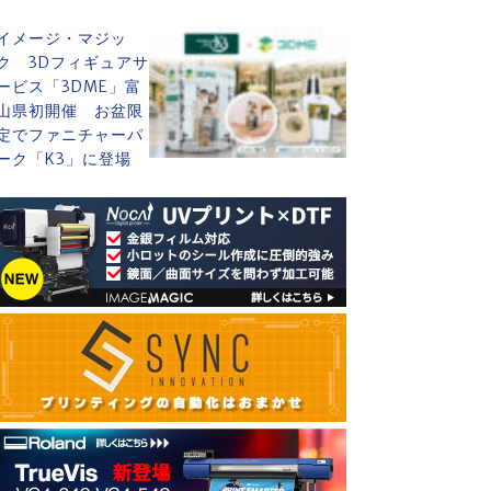
イメージ・マジッ
ク 3Dフィギュアサ
ービス「3DME」富
山県初開催 お盆限
定でファニチャーパ
ーク「K3」に登場