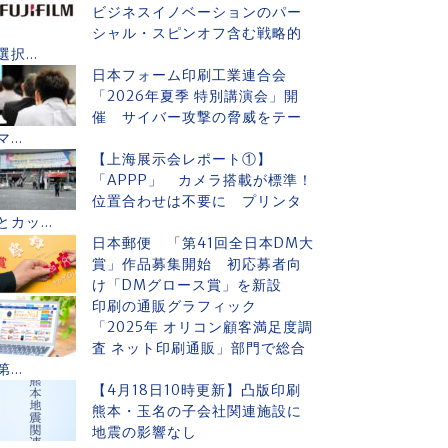
ビジネスイノベーションのパー
シャル・スピンオフ含む戦略的
選択...
日本フォーム印刷工業連合会
「2026年夏季 特別講演会」開
催 サイバー攻撃の脅威をテー
マ...
【上海展示会レポート①】
「APPP」 カメラ搭載が標準！
位置合わせは不要に プリンタ
とカッ...
日本郵便 「第41回全日本DM大
賞」作品募集開始 初応募者向
け「DMグロース賞」を新設
印刷の通販グラフィック
「2025年 オリコン顧客満足度調
査 ネット印刷通販」部門で総合
第...
【4月18日10時更新】凸版印刷
熊本・玉名の子会社関連施設に
地震の影響なし