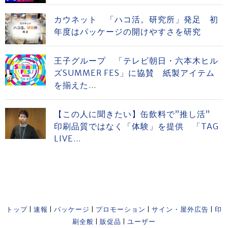
カウネット 「ハコ活。研究所」発足 初
年度はパッケージの開けやすさを研究
王子グループ 「テレビ朝日・六本木ヒル
ズSUMMER FES」に協賛 紙製アイテム
を揃えた...
【この人に聞きたい】缶飲料で”推し活”
印刷品質ではなく「体験」を提供 「TAG
LIVE...
トップ
|
速報
|
パッケージ
|
プロモーション
|
サイン・屋外広告
|
印
刷全般
|
販促品
|
ユーザー